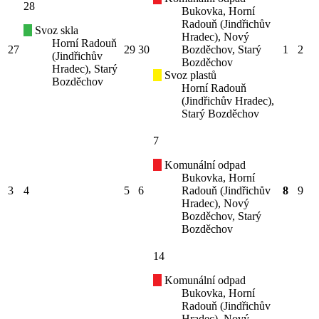
28
Bukovka, Horní
Radouň (Jindřichův
Svoz skla
Hradec), Nový
Horní Radouň
27
29
30
Bozděchov, Starý
1
2
(Jindřichův
Bozděchov
Hradec), Starý
Svoz plastů
Bozděchov
Horní Radouň
(Jindřichův Hradec),
Starý Bozděchov
7
Komunální odpad
Bukovka, Horní
3
4
5
6
Radouň (Jindřichův
8
9
Hradec), Nový
Bozděchov, Starý
Bozděchov
14
Komunální odpad
Bukovka, Horní
Radouň (Jindřichův
Hradec), Nový