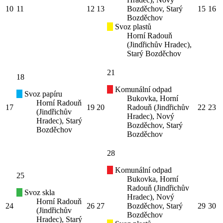
10
11
12
13
Bozděchov, Starý
15
16
Bozděchov
Svoz plastů
Horní Radouň
(Jindřichův Hradec),
Starý Bozděchov
21
18
Komunální odpad
Svoz papíru
Bukovka, Horní
Horní Radouň
17
19
20
Radouň (Jindřichův
22
23
(Jindřichův
Hradec), Nový
Hradec), Starý
Bozděchov, Starý
Bozděchov
Bozděchov
28
Komunální odpad
25
Bukovka, Horní
Radouň (Jindřichův
Svoz skla
Hradec), Nový
Horní Radouň
24
26
27
Bozděchov, Starý
29
30
(Jindřichův
Bozděchov
Hradec), Starý