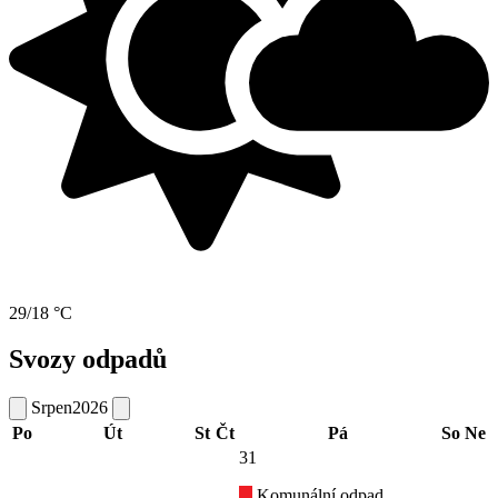
29/18 °C
Svozy odpadů
Srpen
2026
Po
Út
St
Čt
Pá
So
Ne
31
Komunální odpad