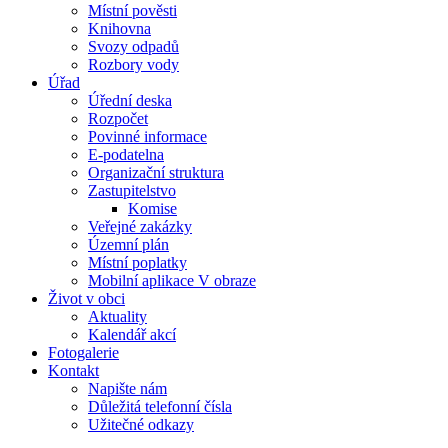
Místní pověsti
Knihovna
Svozy odpadů
Rozbory vody
Úřad
Úřední deska
Rozpočet
Povinné informace
E-podatelna
Organizační struktura
Zastupitelstvo
Komise
Veřejné zakázky
Územní plán
Místní poplatky
Mobilní aplikace V obraze
Život v obci
Aktuality
Kalendář akcí
Fotogalerie
Kontakt
Napište nám
Důležitá telefonní čísla
Užitečné odkazy