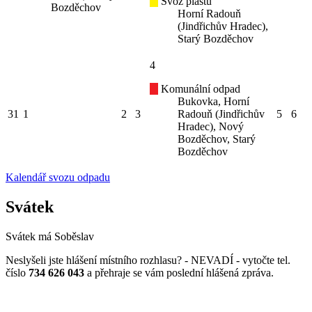
Svoz plastů
Bozděchov
Horní Radouň
(Jindřichův Hradec),
Starý Bozděchov
4
Komunální odpad
Bukovka, Horní
31
1
2
3
Radouň (Jindřichův
5
6
Hradec), Nový
Bozděchov, Starý
Bozděchov
Kalendář svozu odpadu
Svátek
Svátek má
Soběslav
Neslyšeli jste hlášení místního rozhlasu? - NEVADÍ - vytočte tel.
číslo
734 626 043
a přehraje se vám poslední hlášená zpráva.