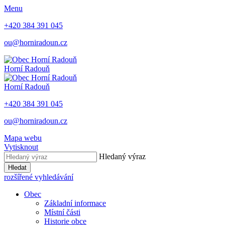
Menu
+420 384 391 045
ou@horniradoun.cz
Horní Radouň
Horní Radouň
+420 384 391 045
ou@horniradoun.cz
Mapa webu
Vytisknout
Hledaný výraz
Hledat
rozšířené vyhledávání
Obec
Základní informace
Místní části
Historie obce