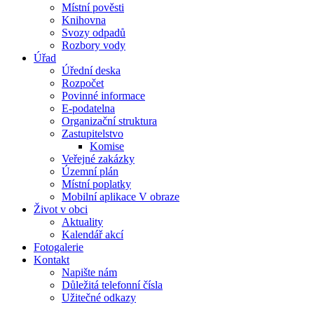
Místní pověsti
Knihovna
Svozy odpadů
Rozbory vody
Úřad
Úřední deska
Rozpočet
Povinné informace
E-podatelna
Organizační struktura
Zastupitelstvo
Komise
Veřejné zakázky
Územní plán
Místní poplatky
Mobilní aplikace V obraze
Život v obci
Aktuality
Kalendář akcí
Fotogalerie
Kontakt
Napište nám
Důležitá telefonní čísla
Užitečné odkazy