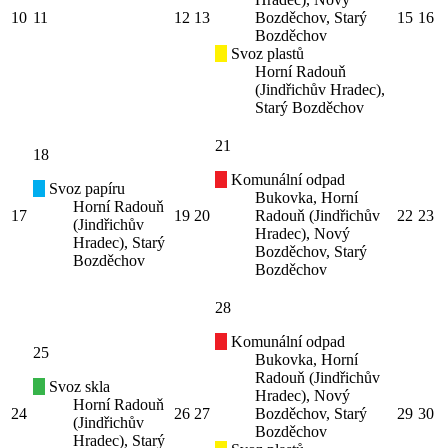
10
11
12
13
Bozděchov, Starý
15
16
Bozděchov
Svoz plastů
Horní Radouň
(Jindřichův Hradec),
Starý Bozděchov
21
18
Komunální odpad
Svoz papíru
Bukovka, Horní
Horní Radouň
17
19
20
Radouň (Jindřichův
22
23
(Jindřichův
Hradec), Nový
Hradec), Starý
Bozděchov, Starý
Bozděchov
Bozděchov
28
Komunální odpad
25
Bukovka, Horní
Radouň (Jindřichův
Svoz skla
Hradec), Nový
Horní Radouň
24
26
27
Bozděchov, Starý
29
30
(Jindřichův
Bozděchov
Hradec), Starý