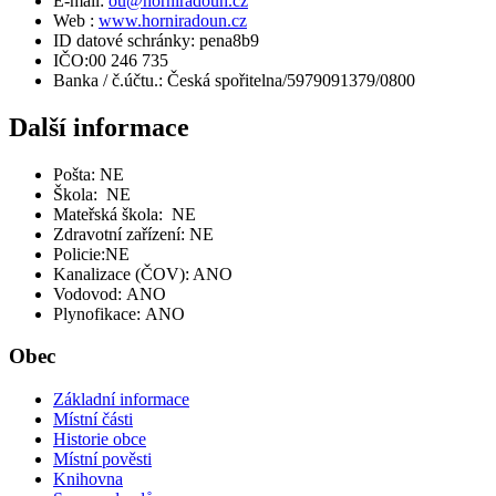
E-mail:
ou@horniradoun.cz
Web :
www.horniradoun.cz
ID datové schránky: pena8b9
IČO:00 246 735
Banka / č.účtu.: Česká spořitelna/5979091379/0800
Další informace
Pošta: NE
Škola: NE
Mateřská škola: NE
Zdravotní zařízení: NE
Policie:NE
Kanalizace (ČOV): ANO
Vodovod: ANO
Plynofikace: ANO
Obec
Základní informace
Místní části
Historie obce
Místní pověsti
Knihovna