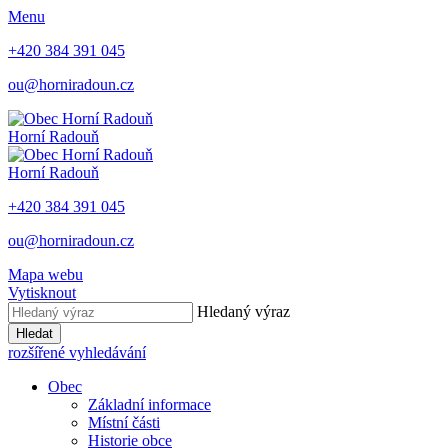
Menu
+420 384 391 045
ou@horniradoun.cz
Horní Radouň
Horní Radouň
+420 384 391 045
ou@horniradoun.cz
Mapa webu
Vytisknout
Hledaný výraz
Hledat
rozšířené vyhledávání
Obec
Základní informace
Místní části
Historie obce