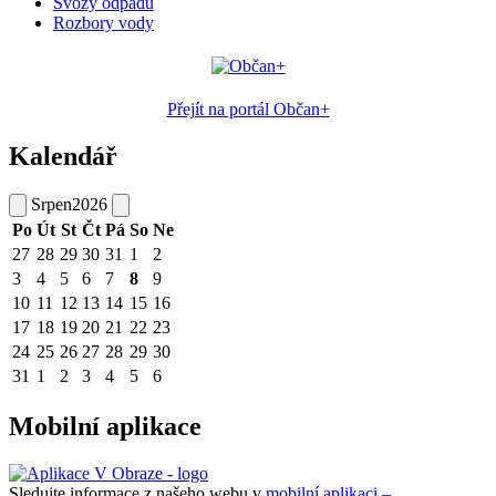
Svozy odpadů
Rozbory vody
Přejít na portál Občan+
Kalendář
Srpen
2026
Po
Út
St
Čt
Pá
So
Ne
27
28
29
30
31
1
2
3
4
5
6
7
8
9
10
11
12
13
14
15
16
17
18
19
20
21
22
23
24
25
26
27
28
29
30
31
1
2
3
4
5
6
Mobilní aplikace
Sledujte informace z našeho webu v
mobilní aplikaci –