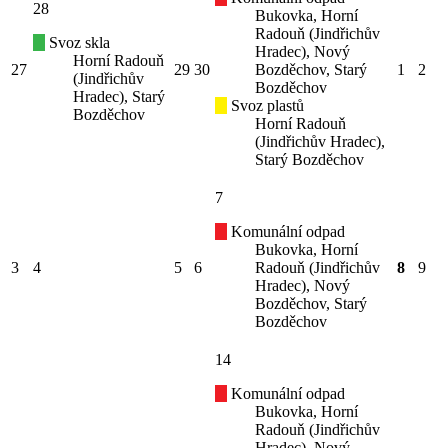
28
Bukovka, Horní
Radouň (Jindřichův
Svoz skla
Hradec), Nový
Horní Radouň
27
29
30
Bozděchov, Starý
1
2
(Jindřichův
Bozděchov
Hradec), Starý
Svoz plastů
Bozděchov
Horní Radouň
(Jindřichův Hradec),
Starý Bozděchov
7
Komunální odpad
Bukovka, Horní
3
4
5
6
Radouň (Jindřichův
8
9
Hradec), Nový
Bozděchov, Starý
Bozděchov
14
Komunální odpad
Bukovka, Horní
Radouň (Jindřichův
Hradec), Nový