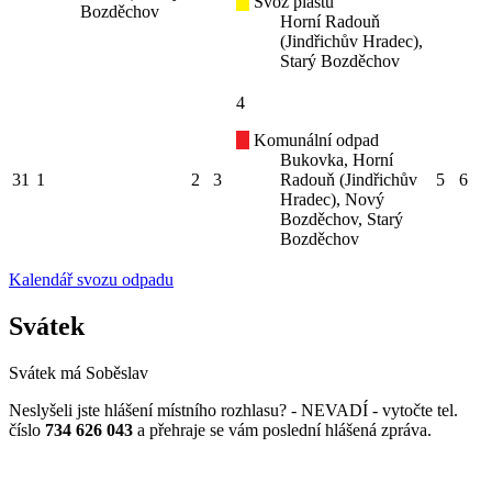
Svoz plastů
Bozděchov
Horní Radouň
(Jindřichův Hradec),
Starý Bozděchov
4
Komunální odpad
Bukovka, Horní
31
1
2
3
Radouň (Jindřichův
5
6
Hradec), Nový
Bozděchov, Starý
Bozděchov
Kalendář svozu odpadu
Svátek
Svátek má
Soběslav
Neslyšeli jste hlášení místního rozhlasu? - NEVADÍ - vytočte tel.
číslo
734 626 043
a přehraje se vám poslední hlášená zpráva.