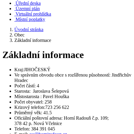
Úřední deska
Územní plán
Virtuální prohlídka
Místní poplatky
Úvodní stránka
Obec
Základní informace
Základní informace
Kraj:JIHOČESKÝ
Ve správním obvodu obce s rozšířenou působností: Jindřichův
Hradec
Počet částí: 4
Starosta: Jaroslava Šelepová
Místostarosta : Pavel Houška
Počet obyvatel: 258
Krizový telefon:723 256 622
Průměrný věk: 41.5
Oficiální poštovní adresa: Horní­ Radouň č.p. 109;
378 42 p. Nová Včelnice
Telefon: 384 391 045