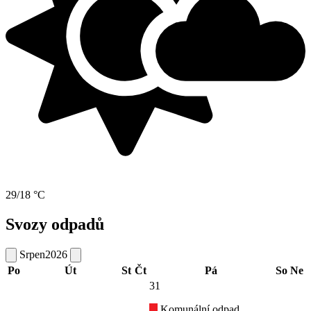
29/18 °C
Svozy odpadů
Srpen
2026
Po
Út
St
Čt
Pá
So
Ne
31
Komunální odpad