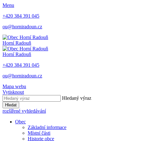
Menu
+420 384 391 045
ou@horniradoun.cz
Horní Radouň
Horní Radouň
+420 384 391 045
ou@horniradoun.cz
Mapa webu
Vytisknout
Hledaný výraz
Hledat
rozšířené vyhledávání
Obec
Základní informace
Místní části
Historie obce