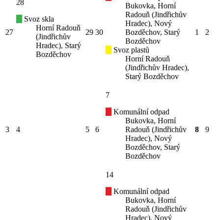
28
Bukovka, Horní
Radouň (Jindřichův
Svoz skla
Hradec), Nový
Horní Radouň
27
29
30
Bozděchov, Starý
1
2
(Jindřichův
Bozděchov
Hradec), Starý
Svoz plastů
Bozděchov
Horní Radouň
(Jindřichův Hradec),
Starý Bozděchov
7
Komunální odpad
Bukovka, Horní
3
4
5
6
Radouň (Jindřichův
8
9
Hradec), Nový
Bozděchov, Starý
Bozděchov
14
Komunální odpad
Bukovka, Horní
Radouň (Jindřichův
Hradec), Nový