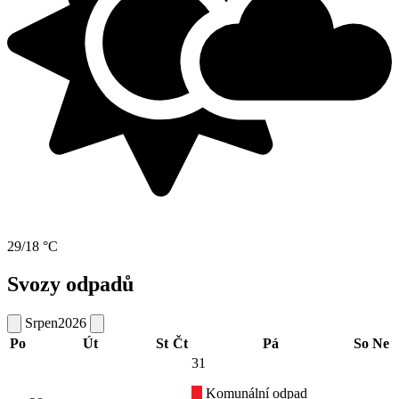
29/18 °C
Svozy odpadů
Srpen
2026
Po
Út
St
Čt
Pá
So
Ne
31
Komunální odpad