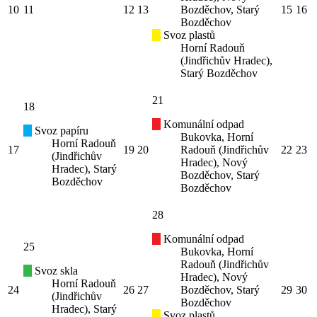
10
11
12
13
Bozděchov, Starý
15
16
Bozděchov
Svoz plastů
Horní Radouň
(Jindřichův Hradec),
Starý Bozděchov
21
18
Komunální odpad
Svoz papíru
Bukovka, Horní
Horní Radouň
17
19
20
Radouň (Jindřichův
22
23
(Jindřichův
Hradec), Nový
Hradec), Starý
Bozděchov, Starý
Bozděchov
Bozděchov
28
Komunální odpad
25
Bukovka, Horní
Radouň (Jindřichův
Svoz skla
Hradec), Nový
Horní Radouň
24
26
27
Bozděchov, Starý
29
30
(Jindřichův
Bozděchov
Hradec), Starý
Svoz plastů