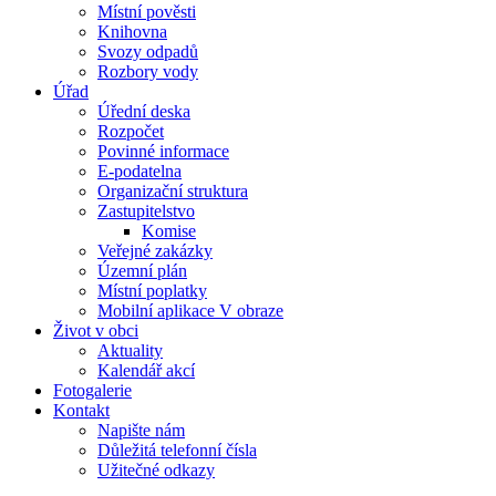
Místní pověsti
Knihovna
Svozy odpadů
Rozbory vody
Úřad
Úřední deska
Rozpočet
Povinné informace
E-podatelna
Organizační struktura
Zastupitelstvo
Komise
Veřejné zakázky
Územní plán
Místní poplatky
Mobilní aplikace V obraze
Život v obci
Aktuality
Kalendář akcí
Fotogalerie
Kontakt
Napište nám
Důležitá telefonní čísla
Užitečné odkazy