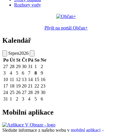
Rozbory vody
Přejít na portál Občan+
Kalendář
Srpen
2026
Po
Út
St
Čt
Pá
So
Ne
27
28
29
30
31
1
2
3
4
5
6
7
8
9
10
11
12
13
14
15
16
17
18
19
20
21
22
23
24
25
26
27
28
29
30
31
1
2
3
4
5
6
Mobilní aplikace
Sledujte informace z našeho webu v
mobilní aplikaci –