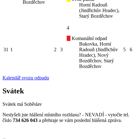
Bozděchov
Horní Radouň
(Jindřichův Hradec),
Starý Bozděchov
4
Komunální odpad
Bukovka, Horní
31
1
2
3
Radouň (Jindřichův
5
6
Hradec), Nový
Bozděchov, Starý
Bozděchov
Kalendář svozu odpadu
Svátek
Svátek má
Soběslav
Neslyšeli jste hlášení místního rozhlasu? - NEVADÍ - vytočte tel.
číslo
734 626 043
a přehraje se vám poslední hlášená zpráva.