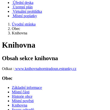
Úřední deska
Územní plán
Virtuální prohlídka
Místní poplatky
Úvodní stránka
Obec
Knihovna
Knihovna
Obsah sekce knihovna
Odkaz :
www.knihovnahorniradoun.estranky.cz
Obec
Základní informace
Místní části
Historie obce
Místní pověsti
Knihovna
Svozy odpadů