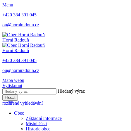
Menu
+420 384 391 045
ou@horniradoun.cz
Horní Radouň
Horní Radouň
+420 384 391 045
ou@horniradoun.cz
Mapa webu
Vytisknout
Hledaný výraz
Hledat
rozšířené vyhledávání
Obec
Základní informace
Místní části
Historie obce