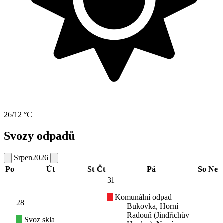
26/12 °C
Svozy odpadů
Srpen
2026
Po
Út
St
Čt
Pá
So
Ne
31
Komunální odpad
28
Bukovka, Horní
Radouň (Jindřichův
Svoz skla