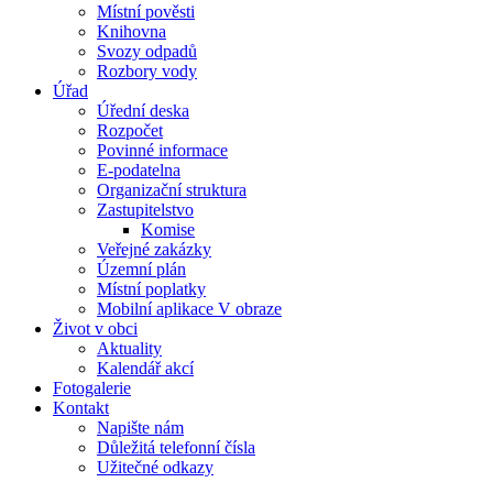
Místní pověsti
Knihovna
Svozy odpadů
Rozbory vody
Úřad
Úřední deska
Rozpočet
Povinné informace
E-podatelna
Organizační struktura
Zastupitelstvo
Komise
Veřejné zakázky
Územní plán
Místní poplatky
Mobilní aplikace V obraze
Život v obci
Aktuality
Kalendář akcí
Fotogalerie
Kontakt
Napište nám
Důležitá telefonní čísla
Užitečné odkazy