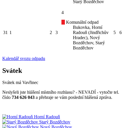
Starý Bozděchov
4
Komunální odpad
Bukovka, Horní
31
1
2
3
Radouň (Jindřichův
5
6
Hradec), Nový
Bozděchov, Starý
Bozděchov
Kalendář svozu odpadu
Svátek
Svátek má
Vavřinec
Neslyšeli jste hlášení místního rozhlasu? - NEVADÍ - vytočte tel.
číslo
734 626 043
a přehraje se vám poslední hlášená zpráva.
Horní Radouň
Starý Bozděchov
Nový Bozděchov