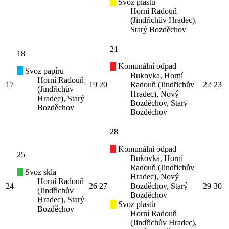
Svoz plastů
Horní Radouň
(Jindřichův Hradec),
Starý Bozděchov
21
18
Komunální odpad
Svoz papíru
Bukovka, Horní
Horní Radouň
17
19
20
Radouň (Jindřichův
22
23
(Jindřichův
Hradec), Nový
Hradec), Starý
Bozděchov, Starý
Bozděchov
Bozděchov
28
Komunální odpad
25
Bukovka, Horní
Radouň (Jindřichův
Svoz skla
Hradec), Nový
Horní Radouň
24
26
27
Bozděchov, Starý
29
30
(Jindřichův
Bozděchov
Hradec), Starý
Svoz plastů
Bozděchov
Horní Radouň
(Jindřichův Hradec),