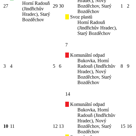
Hradec), Nový
Horní Radouň
27
29
30
Bozděchov, Starý
1
2
(Jindřichův
Bozděchov
Hradec), Starý
Svoz plastů
Bozděchov
Horní Radouň
(Jindřichův Hradec),
Starý Bozděchov
7
Komunální odpad
Bukovka, Horní
3
4
5
6
Radouň (Jindřichův
8
9
Hradec), Nový
Bozděchov, Starý
Bozděchov
14
Komunální odpad
Bukovka, Horní
Radouň (Jindřichův
Hradec), Nový
10
11
12
13
Bozděchov, Starý
15
16
Bozděchov