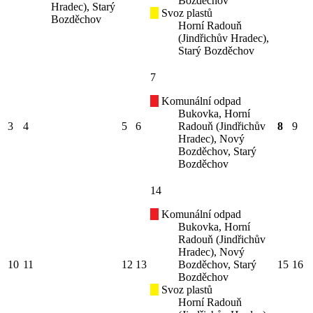
Bozděchov
Hradec), Starý
Svoz plastů
Bozděchov
Horní Radouň
(Jindřichův Hradec),
Starý Bozděchov
7
Komunální odpad
Bukovka, Horní
3
4
5
6
Radouň (Jindřichův
8
9
Hradec), Nový
Bozděchov, Starý
Bozděchov
14
Komunální odpad
Bukovka, Horní
Radouň (Jindřichův
Hradec), Nový
10
11
12
13
Bozděchov, Starý
15
16
Bozděchov
Svoz plastů
Horní Radouň