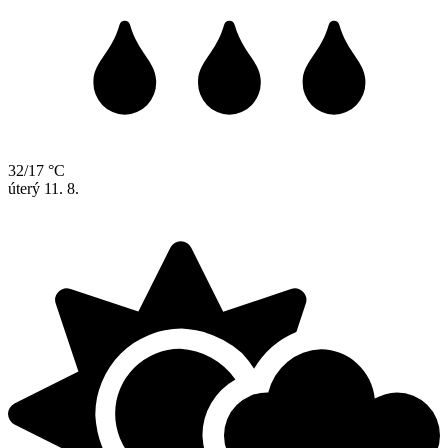
32/17 °C
úterý
11. 8.