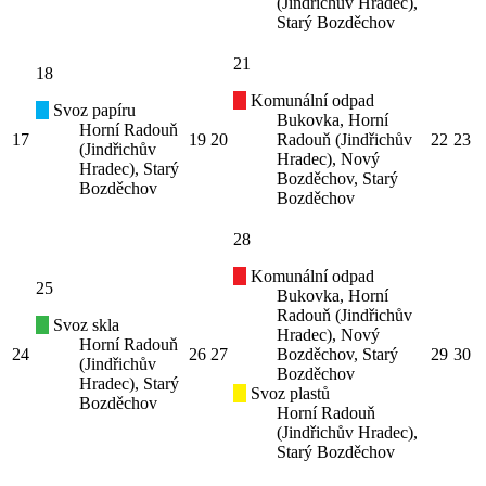
(Jindřichův Hradec),
Starý Bozděchov
21
18
Komunální odpad
Svoz papíru
Bukovka, Horní
Horní Radouň
17
19
20
Radouň (Jindřichův
22
23
(Jindřichův
Hradec), Nový
Hradec), Starý
Bozděchov, Starý
Bozděchov
Bozděchov
28
Komunální odpad
25
Bukovka, Horní
Radouň (Jindřichův
Svoz skla
Hradec), Nový
Horní Radouň
24
26
27
Bozděchov, Starý
29
30
(Jindřichův
Bozděchov
Hradec), Starý
Svoz plastů
Bozděchov
Horní Radouň
(Jindřichův Hradec),
Starý Bozděchov