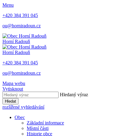
Menu
+420 384 391 045
ou@horniradoun.cz
Horní Radouň
Horní Radouň
+420 384 391 045
ou@horniradoun.cz
Mapa webu
Vytisknout
Hledaný výraz
Hledat
rozšířené vyhledávání
Obec
Základní informace
Místní části
Historie obce