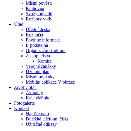
Místní pověsti
Knihovna
Svozy odpadů
Rozbory vody
Úřad
Úřední deska
Rozpočet
Povinné informace
E-podatelna
Organizační struktura
Zastupitelstvo
Komise
Veřejné zakázky
Územní plán
Místní poplatky
Mobilní aplikace V obraze
Život v obci
Aktuality
Kalendář akcí
Fotogalerie
Kontakt
Napište nám
Důležitá telefonní čísla
Užitečné odkazy