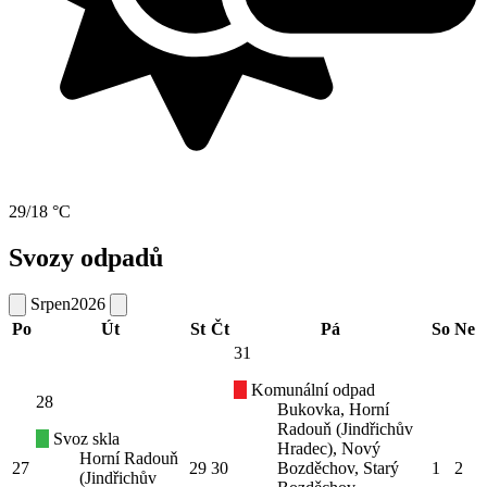
29/18 °C
Svozy odpadů
Srpen
2026
Po
Út
St
Čt
Pá
So
Ne
31
Komunální odpad
28
Bukovka, Horní
Radouň (Jindřichův
Svoz skla
Hradec), Nový
Horní Radouň
27
29
30
Bozděchov, Starý
1
2
(Jindřichův