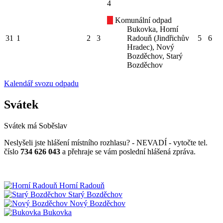
4
Komunální odpad
Bukovka, Horní
31
1
2
3
Radouň (Jindřichův
5
6
Hradec), Nový
Bozděchov, Starý
Bozděchov
Kalendář svozu odpadu
Svátek
Svátek má
Soběslav
Neslyšeli jste hlášení místního rozhlasu? - NEVADÍ - vytočte tel.
číslo
734 626 043
a přehraje se vám poslední hlášená zpráva.
Horní Radouň
Starý Bozděchov
Nový Bozděchov
Bukovka