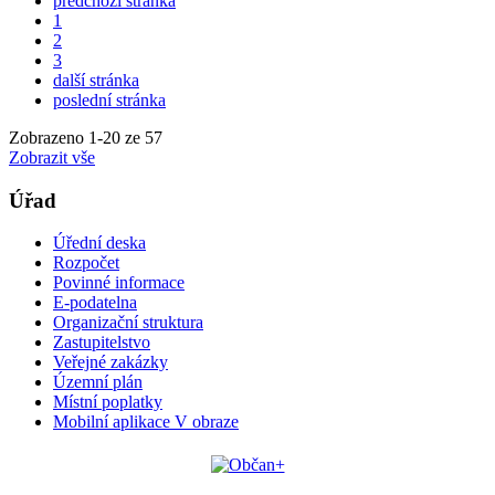
předchozí stránka
1
2
3
další stránka
poslední stránka
Zobrazeno
1
-
20
ze 57
Zobrazit vše
Úřad
Úřední deska
Rozpočet
Povinné informace
E-podatelna
Organizační struktura
Zastupitelstvo
Veřejné zakázky
Územní plán
Místní poplatky
Mobilní aplikace V obraze