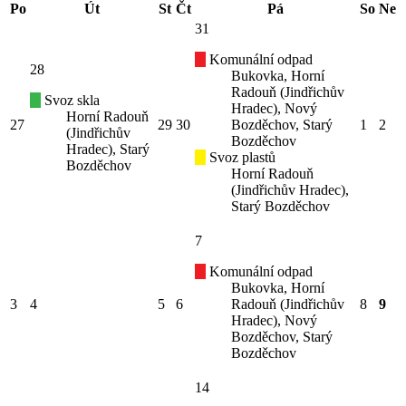
Po
Út
St
Čt
Pá
So
Ne
31
Komunální odpad
28
Bukovka, Horní
Radouň (Jindřichův
Svoz skla
Hradec), Nový
Horní Radouň
27
29
30
Bozděchov, Starý
1
2
(Jindřichův
Bozděchov
Hradec), Starý
Svoz plastů
Bozděchov
Horní Radouň
(Jindřichův Hradec),
Starý Bozděchov
7
Komunální odpad
Bukovka, Horní
3
4
5
6
Radouň (Jindřichův
8
9
Hradec), Nový
Bozděchov, Starý
Bozděchov
14