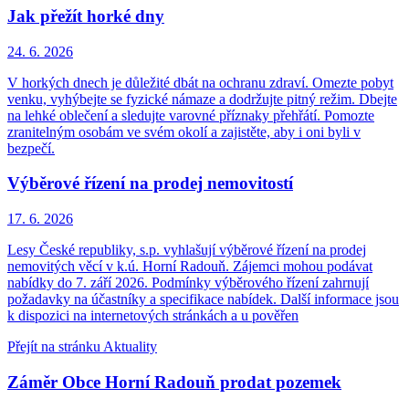
Jak přežít horké dny
24. 6.
2026
V horkých dnech je důležité dbát na ochranu zdraví. Omezte pobyt
venku, vyhýbejte se fyzické námaze a dodržujte pitný režim. Dbejte
na lehké oblečení a sledujte varovné příznaky přehřátí. Pomozte
zranitelným osobám ve svém okolí a zajistěte, aby i oni byli v
bezpečí.
Výběrové řízení na prodej nemovitostí
17. 6.
2026
Lesy České republiky, s.p. vyhlašují výběrové řízení na prodej
nemovitých věcí v k.ú. Horní Radouň. Zájemci mohou podávat
nabídky do 7. září 2026. Podmínky výběrového řízení zahrnují
požadavky na účastníky a specifikace nabídek. Další informace jsou
k dispozici na internetových stránkách a u pověřen
Přejít na stránku Aktuality
Záměr Obce Horní Radouň prodat pozemek