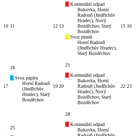
Komunální odpad
Bukovka, Horní
Radouň (Jindřichův
Hradec), Nový
10
11
12
13
Bozděchov, Starý
15
16
Bozděchov
Svoz plastů
Horní Radouň
(Jindřichův Hradec),
Starý Bozděchov
21
18
Komunální odpad
Svoz papíru
Bukovka, Horní
Horní Radouň
17
19
20
Radouň (Jindřichův
22
23
(Jindřichův
Hradec), Nový
Hradec), Starý
Bozděchov, Starý
Bozděchov
Bozděchov
28
Komunální odpad
25
Bukovka, Horní
Radouň (Jindřichův