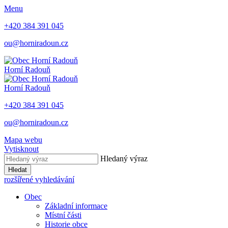
Menu
+420 384 391 045
ou@horniradoun.cz
Horní Radouň
Horní Radouň
+420 384 391 045
ou@horniradoun.cz
Mapa webu
Vytisknout
Hledaný výraz
Hledat
rozšířené vyhledávání
Obec
Základní informace
Místní části
Historie obce