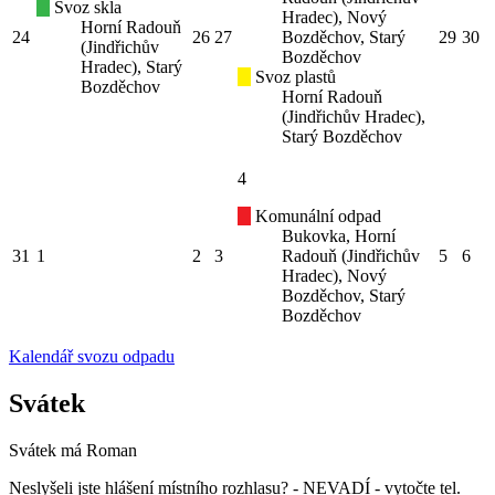
Svoz skla
Hradec), Nový
Horní Radouň
24
26
27
Bozděchov, Starý
29
30
(Jindřichův
Bozděchov
Hradec), Starý
Svoz plastů
Bozděchov
Horní Radouň
(Jindřichův Hradec),
Starý Bozděchov
4
Komunální odpad
Bukovka, Horní
31
1
2
3
Radouň (Jindřichův
5
6
Hradec), Nový
Bozděchov, Starý
Bozděchov
Kalendář svozu odpadu
Svátek
Svátek má
Roman
Neslyšeli jste hlášení místního rozhlasu? - NEVADÍ - vytočte tel.