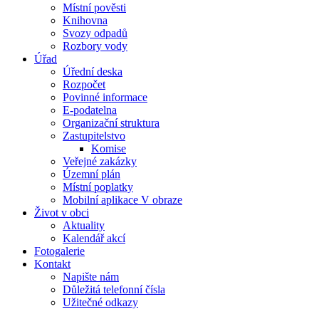
Místní pověsti
Knihovna
Svozy odpadů
Rozbory vody
Úřad
Úřední deska
Rozpočet
Povinné informace
E-podatelna
Organizační struktura
Zastupitelstvo
Komise
Veřejné zakázky
Územní plán
Místní poplatky
Mobilní aplikace V obraze
Život v obci
Aktuality
Kalendář akcí
Fotogalerie
Kontakt
Napište nám
Důležitá telefonní čísla
Užitečné odkazy