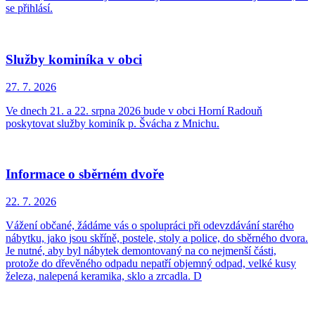
se přihlásí.
Služby kominíka v obci
27. 7.
2026
Ve dnech 21. a 22. srpna 2026 bude v obci Horní Radouň
poskytovat služby kominík p. Švácha z Mnichu.
Informace o sběrném dvoře
22. 7.
2026
Vážení občané, žádáme vás o spolupráci při odevzdávání starého
nábytku, jako jsou skříně, postele, stoly a police, do sběrného dvora.
Je nutné, aby byl nábytek demontovaný na co nejmenší části,
protože do dřevěného odpadu nepatří objemný odpad, velké kusy
železa, nalepená keramika, sklo a zrcadla. D