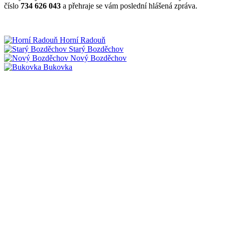
číslo
734 626 043
a přehraje se vám poslední hlášená zpráva.
Horní Radouň
Starý Bozděchov
Nový Bozděchov
Bukovka