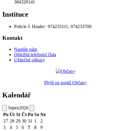
384320141
Instituce
Policie J. Hradec 974233111, 974233700
Kontakt
Napište nám
Důležitá telefonní čísla
Užitečné odkazy
Přejít na portál Občan+
Kalendář
Srpen
2026
Po
Út
St
Čt
Pá
So
Ne
27
28
29
30
31
1
2
3
4
5
6
7
8
9