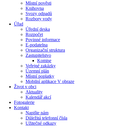
Místní pověsti
Knihovna
Svozy odpadů
Rozbory vody
Úřad
Úřední deska
Rozpočet
Povinné informace
E-podatelna
Organizační struktura
Zastupitelstvo
Komise
Veřejné zakázky
Územní plán
Místní poplatky
Mobilní aplikace V obraze
Život v obci
Aktuality
Kalendář akcí
Fotogalerie
Kontakt
Napište nám
Důležitá telefonní čísla
Užitečné odkazy