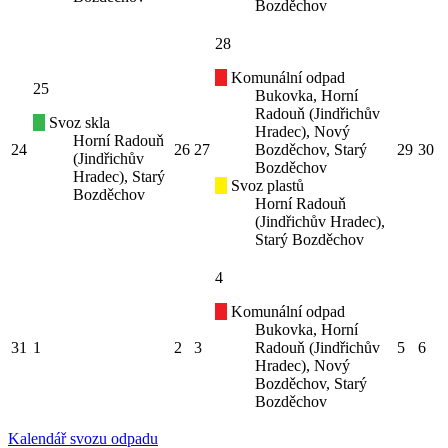
Bozděchov
28
Komunální odpad
25
Bukovka, Horní
Radouň (Jindřichův
Svoz skla
Hradec), Nový
Horní Radouň
24
26
27
Bozděchov, Starý
29
30
(Jindřichův
Bozděchov
Hradec), Starý
Svoz plastů
Bozděchov
Horní Radouň
(Jindřichův Hradec),
Starý Bozděchov
4
Komunální odpad
Bukovka, Horní
31
1
2
3
Radouň (Jindřichův
5
6
Hradec), Nový
Bozděchov, Starý
Bozděchov
Kalendář svozu odpadu