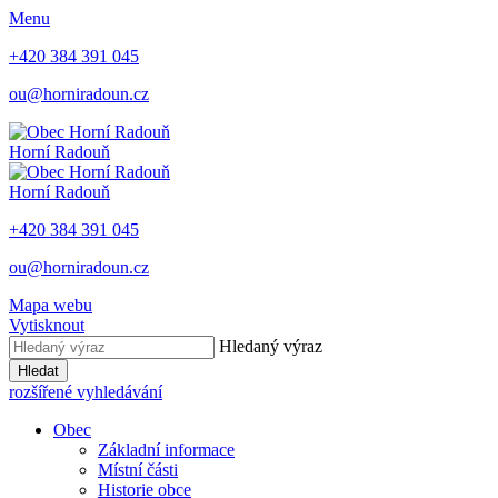
Menu
+420 384 391 045
ou@horniradoun.cz
Horní Radouň
Horní Radouň
+420 384 391 045
ou@horniradoun.cz
Mapa webu
Vytisknout
Hledaný výraz
Hledat
rozšířené vyhledávání
Obec
Základní informace
Místní části
Historie obce