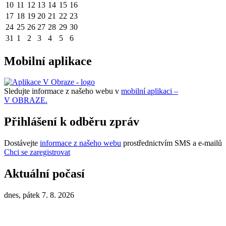
10
11
12
13
14
15
16
17
18
19
20
21
22
23
24
25
26
27
28
29
30
31
1
2
3
4
5
6
Mobilní aplikace
Sledujte informace z našeho webu v
mobilní aplikaci –
V OBRAZE.
Přihlášení k odběru zpráv
Dostávejte
informace z našeho webu
prostřednictvím SMS a e-mailů
Chci se zaregistrovat
Aktuální počasí
dnes, pátek 7. 8. 2026