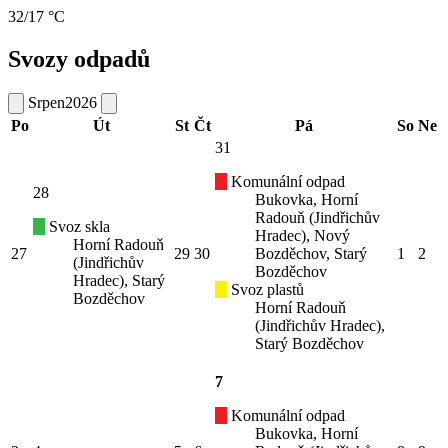
32/17 °C
Svozy odpadů
Srpen
2026
Po
Út
St
Čt
Pá
So
Ne
31
Komunální odpad
28
Bukovka, Horní
Radouň (Jindřichův
Svoz skla
Hradec), Nový
Horní Radouň
27
29
30
Bozděchov, Starý
1
2
(Jindřichův
Bozděchov
Hradec), Starý
Svoz plastů
Bozděchov
Horní Radouň
(Jindřichův Hradec),
Starý Bozděchov
7
Komunální odpad
Bukovka, Horní