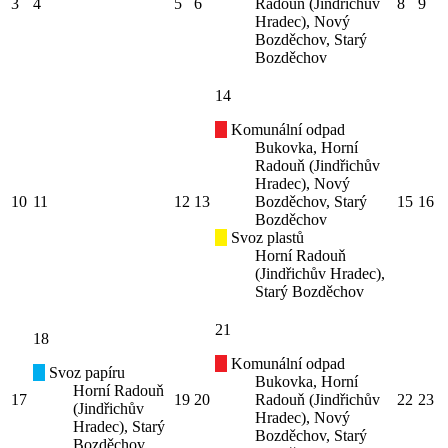
3
4
5
6
Radouň (Jindřichův
8
9
Hradec), Nový
Bozděchov, Starý
Bozděchov
14
Komunální odpad
Bukovka, Horní
Radouň (Jindřichův
Hradec), Nový
10
11
12
13
Bozděchov, Starý
15
16
Bozděchov
Svoz plastů
Horní Radouň
(Jindřichův Hradec),
Starý Bozděchov
21
18
Komunální odpad
Svoz papíru
Bukovka, Horní
Horní Radouň
17
19
20
Radouň (Jindřichův
22
23
(Jindřichův
Hradec), Nový
Hradec), Starý
Bozděchov, Starý
Bozděchov