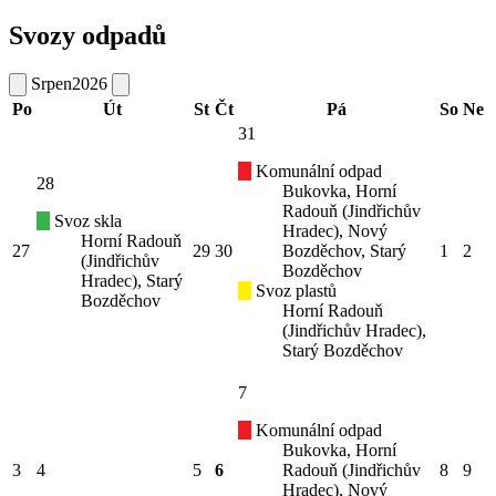
Svozy odpadů
Srpen
2026
Po
Út
St
Čt
Pá
So
Ne
31
Komunální odpad
28
Bukovka, Horní
Radouň (Jindřichův
Svoz skla
Hradec), Nový
Horní Radouň
27
29
30
Bozděchov, Starý
1
2
(Jindřichův
Bozděchov
Hradec), Starý
Svoz plastů
Bozděchov
Horní Radouň
(Jindřichův Hradec),
Starý Bozděchov
7
Komunální odpad
Bukovka, Horní
3
4
5
6
Radouň (Jindřichův
8
9
Hradec), Nový