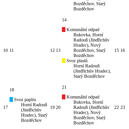
Bozděchov, Starý
Bozděchov
14
Komunální odpad
Bukovka, Horní
Radouň (Jindřichův
Hradec), Nový
10
11
12
13
Bozděchov, Starý
15
16
Bozděchov
Svoz plastů
Horní Radouň
(Jindřichův Hradec),
Starý Bozděchov
21
18
Komunální odpad
Svoz papíru
Bukovka, Horní
Horní Radouň
17
19
20
Radouň (Jindřichův
22
23
(Jindřichův
Hradec), Nový
Hradec), Starý
Bozděchov, Starý
Bozděchov
Bozděchov