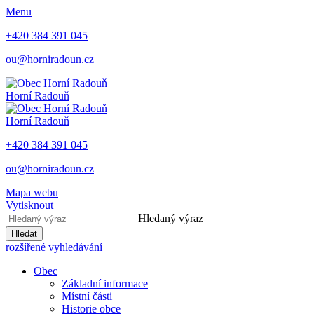
Menu
+420 384 391 045
ou@horniradoun.cz
Horní Radouň
Horní Radouň
+420 384 391 045
ou@horniradoun.cz
Mapa webu
Vytisknout
Hledaný výraz
Hledat
rozšířené vyhledávání
Obec
Základní informace
Místní části
Historie obce