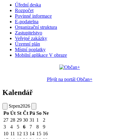
Úřední deska
Rozpočet
Povinné informace
E-podatelna
Organizační struktura
Zastupitelstvo
Veřejné zakázky
Územní plán
Místní poplatky
Mobilní aplikace V obraze
Přejít na portál Občan+
Kalendář
Srpen
2026
Po
Út
St
Čt
Pá
So
Ne
27
28
29
30
31
1
2
3
4
5
6
7
8
9
10
11
12
13
14
15
16