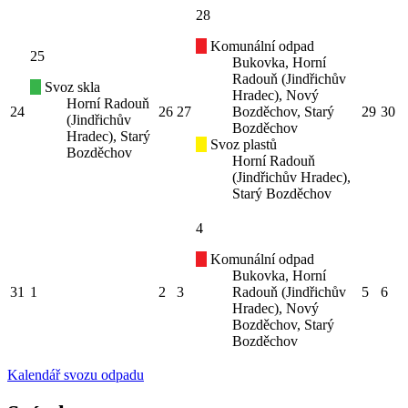
28
Komunální odpad
25
Bukovka, Horní
Radouň (Jindřichův
Svoz skla
Hradec), Nový
Horní Radouň
24
26
27
Bozděchov, Starý
29
30
(Jindřichův
Bozděchov
Hradec), Starý
Svoz plastů
Bozděchov
Horní Radouň
(Jindřichův Hradec),
Starý Bozděchov
4
Komunální odpad
Bukovka, Horní
31
1
2
3
Radouň (Jindřichův
5
6
Hradec), Nový
Bozděchov, Starý
Bozděchov
Kalendář svozu odpadu