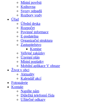
Místní pověsti
Knihovna
Svozy odpadů
Rozbory vody
Úřad
Úřední deska
Rozpočet
Povinné informace
E-podatelna
Organizační struktura
Zastupitelstvo
Komise
Veřejné zakázky
Územní plán
Místní poplatky
Mobilní aplikace V obraze
Život v obci
Aktuality
Kalendář akcí
Fotogalerie
Kontakt
Napište nám
Důležitá telefonní čísla
Užitečné odkazy