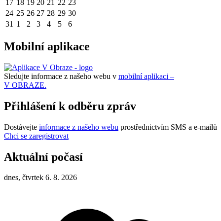
17
18
19
20
21
22
23
24
25
26
27
28
29
30
31
1
2
3
4
5
6
Mobilní aplikace
Sledujte informace z našeho webu v
mobilní aplikaci –
V OBRAZE.
Přihlášení k odběru zpráv
Dostávejte
informace z našeho webu
prostřednictvím SMS a e-mailů
Chci se zaregistrovat
Aktuální počasí
dnes, čtvrtek 6. 8. 2026