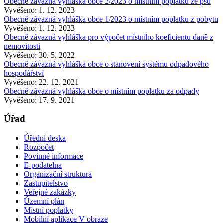
Obecně závazná vyhláška obce 2/2023 o místním poplatku ze psů
Vyvěšeno: 1. 12. 2023
Obecně závazná vyhláška obce 1/2023 o místním poplatku z pobytu
Vyvěšeno: 1. 12. 2023
Obecně závazná vyhláška pro výpočet místního koeficientu daně z
nemovitosti
Vyvěšeno: 30. 5. 2022
Obecně závazná vyhláška obce o stanovení systému odpadového
hospodářství
Vyvěšeno: 22. 12. 2021
Obecně závazná vyhláška obce o místním poplatku za odpady
Vyvěšeno: 17. 9. 2021
Úřad
Úřední deska
Rozpočet
Povinné informace
E-podatelna
Organizační struktura
Zastupitelstvo
Veřejné zakázky
Územní plán
Místní poplatky
Mobilní aplikace V obraze