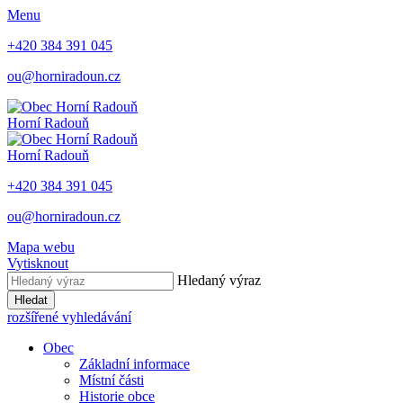
Menu
+420 384 391 045
ou@horniradoun.cz
Horní Radouň
Horní Radouň
+420 384 391 045
ou@horniradoun.cz
Mapa webu
Vytisknout
Hledaný výraz
Hledat
rozšířené vyhledávání
Obec
Základní informace
Místní části
Historie obce