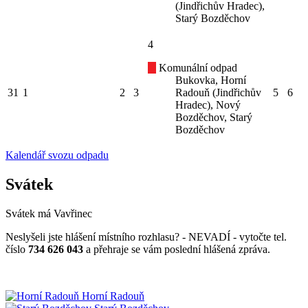
(Jindřichův Hradec),
Starý Bozděchov
4
Komunální odpad
Bukovka, Horní
31
1
2
3
Radouň (Jindřichův
5
6
Hradec), Nový
Bozděchov, Starý
Bozděchov
Kalendář svozu odpadu
Svátek
Svátek má
Vavřinec
Neslyšeli jste hlášení místního rozhlasu? - NEVADÍ - vytočte tel.
číslo
734 626 043
a přehraje se vám poslední hlášená zpráva.
Horní Radouň