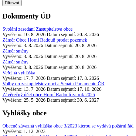
Dokumenty ÚD
Svolání zasedání Zastupitelstva obce
Vyvěšeno: 10. 8. 2026
Datum sejmutí: 20. 8. 2026
Záměr Obce Horní Radouň prodat pozemek
Vyvěšeno: 3. 8. 2026
Datum sejmutí: 20. 8. 2026
Záměr směny
Vyvěšeno: 3. 8. 2026
Datum sejmutí: 20. 8. 2026
Záměr směny
Vyvěšeno: 3. 8. 2026
Datum sejmutí: 20. 8. 2026
Veřejná vyhláška
Vyvěšeno: 17. 7. 2026
Datum sejmutí: 17. 8. 2026
Volby do zastupitelstev obcí a Senátu Parlamentu ČR
Vyvěšeno: 13. 7. 2026
Datum sejmutí: 17. 10. 2026
Závěrečný účet obce Horní Radouň za rok 2025
Vyvěšeno: 25. 5. 2026
Datum sejmutí: 30. 6. 2027
Vyhlášky obce
Obecně závazná vyhláška obce 3/2023 kterou se vydává požární řád
Vyvěšeno: 1. 12. 2023