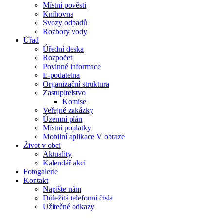
Místní pověsti
Knihovna
Svozy odpadů
Rozbory vody
Úřad
Úřední deska
Rozpočet
Povinné informace
E-podatelna
Organizační struktura
Zastupitelstvo
Komise
Veřejné zakázky
Územní plán
Místní poplatky
Mobilní aplikace V obraze
Život v obci
Aktuality
Kalendář akcí
Fotogalerie
Kontakt
Napište nám
Důležitá telefonní čísla
Užitečné odkazy