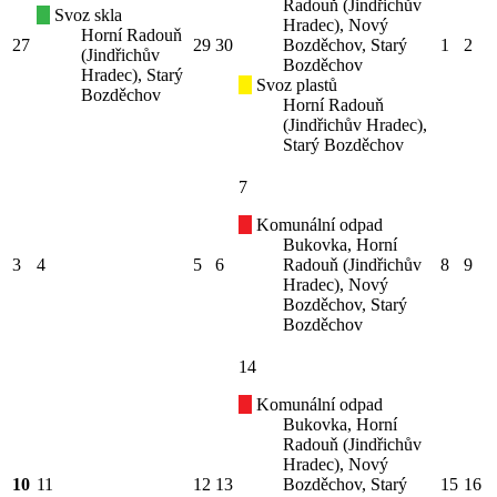
Radouň (Jindřichův
Svoz skla
Hradec), Nový
Horní Radouň
27
29
30
Bozděchov, Starý
1
2
(Jindřichův
Bozděchov
Hradec), Starý
Svoz plastů
Bozděchov
Horní Radouň
(Jindřichův Hradec),
Starý Bozděchov
7
Komunální odpad
Bukovka, Horní
3
4
5
6
Radouň (Jindřichův
8
9
Hradec), Nový
Bozděchov, Starý
Bozděchov
14
Komunální odpad
Bukovka, Horní
Radouň (Jindřichův
Hradec), Nový
10
11
12
13
Bozděchov, Starý
15
16