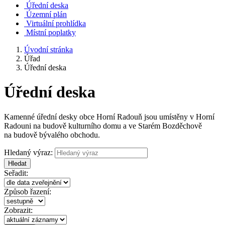
Úřední deska
Územní plán
Virtuální prohlídka
Místní poplatky
Úvodní stránka
Úřad
Úřední deska
Úřední deska
Kamenné úřední desky obce Horní Radouň jsou umístěny v Horní
Radouni na budově kulturního domu a ve Starém Bozděchově
na budově bývalého obchodu.
Hledaný výraz:
Hledat
Seřadit:
Způsob řazení:
Zobrazit: