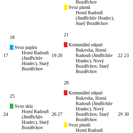
Bozděchov
Svoz plastů
Horní Radouň
(Jindřichův Hradec),
Starý Bozděchov
21
18
Komunální odpad
Svoz papíru
Bukovka, Horní
Horní Radouň
17
19
20
Radouň (Jindřichův
22
23
(Jindřichův
Hradec), Nový
Hradec), Starý
Bozděchov, Starý
Bozděchov
Bozděchov
28
Komunální odpad
25
Bukovka, Horní
Radouň (Jindřichův
Svoz skla
Hradec), Nový
Horní Radouň
24
26
27
Bozděchov, Starý
29
30
(Jindřichův
Bozděchov
Hradec), Starý
Svoz plastů
Bozděchov
Horní Radouň