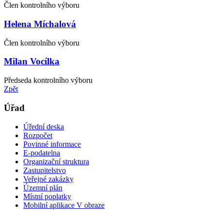
Člen kontrolního výboru
Helena Míchalová
Člen kontrolního výboru
Milan Vocílka
Předseda kontrolního výboru
Zpět
Úřad
Úřední deska
Rozpočet
Povinné informace
E-podatelna
Organizační struktura
Zastupitelstvo
Veřejné zakázky
Územní plán
Místní poplatky
Mobilní aplikace V obraze