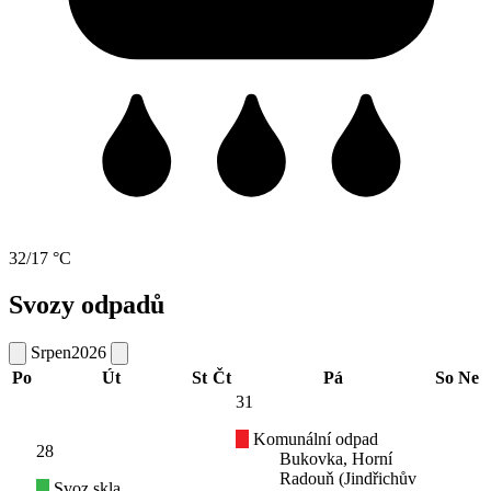
32/17 °C
Svozy odpadů
Srpen
2026
Po
Út
St
Čt
Pá
So
Ne
31
Komunální odpad
28
Bukovka, Horní
Radouň (Jindřichův
Svoz skla