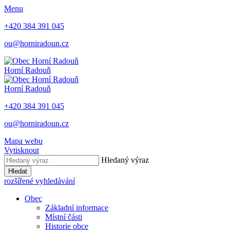
Menu
+420 384 391 045
ou@horniradoun.cz
Horní Radouň
Horní Radouň
+420 384 391 045
ou@horniradoun.cz
Mapa webu
Vytisknout
Hledaný výraz
Hledat
rozšířené vyhledávání
Obec
Základní informace
Místní části
Historie obce