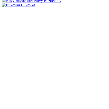
Nový Bozděchov
Bukovka