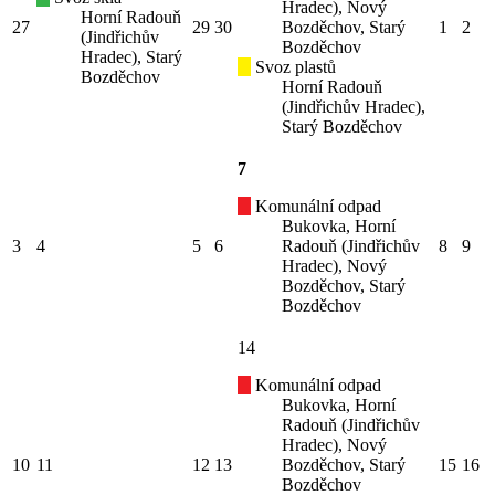
Hradec), Nový
Horní Radouň
27
29
30
Bozděchov, Starý
1
2
(Jindřichův
Bozděchov
Hradec), Starý
Svoz plastů
Bozděchov
Horní Radouň
(Jindřichův Hradec),
Starý Bozděchov
7
Komunální odpad
Bukovka, Horní
3
4
5
6
Radouň (Jindřichův
8
9
Hradec), Nový
Bozděchov, Starý
Bozděchov
14
Komunální odpad
Bukovka, Horní
Radouň (Jindřichův
Hradec), Nový
10
11
12
13
Bozděchov, Starý
15
16
Bozděchov