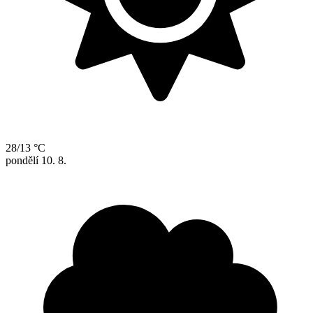
28/13 °C
pondělí
10. 8.