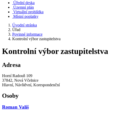
Úřední deska
Územní plán
Virtuální prohlídka
Místní poplatky
Úvodní stránka
Úřad
Povinné informace
Kontrolní výbor zastupitelstva
Kontrolní výbor zastupitelstva
Adresa
Horní Radouň 109
37842, Nová Včelnice
Hlavní, Návštěvní, Korespondenční
Osoby
Roman Vališ