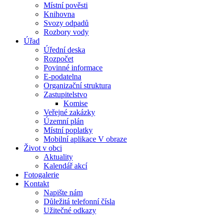
Místní pověsti
Knihovna
Svozy odpadů
Rozbory vody
Úřad
Úřední deska
Rozpočet
Povinné informace
E-podatelna
Organizační struktura
Zastupitelstvo
Komise
Veřejné zakázky
Územní plán
Místní poplatky
Mobilní aplikace V obraze
Život v obci
Aktuality
Kalendář akcí
Fotogalerie
Kontakt
Napište nám
Důležitá telefonní čísla
Užitečné odkazy