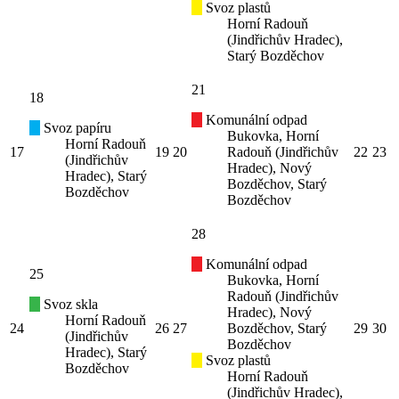
Svoz plastů
Horní Radouň
(Jindřichův Hradec),
Starý Bozděchov
21
18
Komunální odpad
Svoz papíru
Bukovka, Horní
Horní Radouň
17
19
20
Radouň (Jindřichův
22
23
(Jindřichův
Hradec), Nový
Hradec), Starý
Bozděchov, Starý
Bozděchov
Bozděchov
28
Komunální odpad
25
Bukovka, Horní
Radouň (Jindřichův
Svoz skla
Hradec), Nový
Horní Radouň
24
26
27
Bozděchov, Starý
29
30
(Jindřichův
Bozděchov
Hradec), Starý
Svoz plastů
Bozděchov
Horní Radouň
(Jindřichův Hradec),