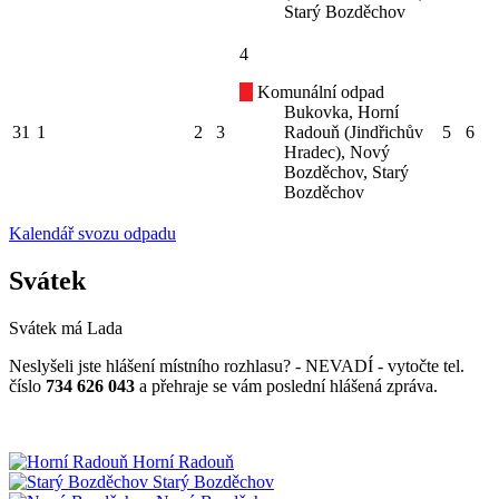
Starý Bozděchov
4
Komunální odpad
Bukovka, Horní
31
1
2
3
Radouň (Jindřichův
5
6
Hradec), Nový
Bozděchov, Starý
Bozděchov
Kalendář svozu odpadu
Svátek
Svátek má
Lada
Neslyšeli jste hlášení místního rozhlasu? - NEVADÍ - vytočte tel.
číslo
734 626 043
a přehraje se vám poslední hlášená zpráva.
Horní Radouň
Starý Bozděchov