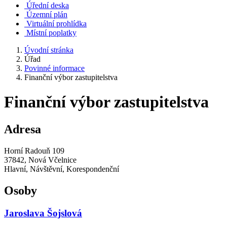
Úřední deska
Územní plán
Virtuální prohlídka
Místní poplatky
Úvodní stránka
Úřad
Povinné informace
Finanční výbor zastupitelstva
Finanční výbor zastupitelstva
Adresa
Horní Radouň 109
37842, Nová Včelnice
Hlavní, Návštěvní, Korespondenční
Osoby
Jaroslava Šojslová