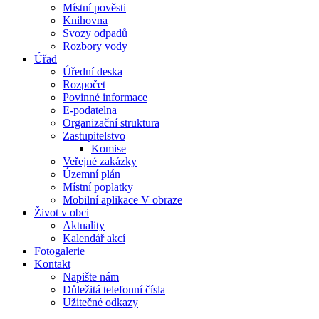
Místní pověsti
Knihovna
Svozy odpadů
Rozbory vody
Úřad
Úřední deska
Rozpočet
Povinné informace
E-podatelna
Organizační struktura
Zastupitelstvo
Komise
Veřejné zakázky
Územní plán
Místní poplatky
Mobilní aplikace V obraze
Život v obci
Aktuality
Kalendář akcí
Fotogalerie
Kontakt
Napište nám
Důležitá telefonní čísla
Užitečné odkazy