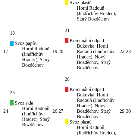
Svoz plastů
Horní Radouň
(Jindřichův Hradec),
Starý Bozděchov
21
18
Komunální odpad
Svoz papíru
Bukovka, Horní
Horní Radouň
17
19
20
Radouň (Jindřichův
22
23
(Jindřichův
Hradec), Nový
Hradec), Starý
Bozděchov, Starý
Bozděchov
Bozděchov
28
Komunální odpad
25
Bukovka, Horní
Radouň (Jindřichův
Svoz skla
Hradec), Nový
Horní Radouň
24
26
27
Bozděchov, Starý
29
30
(Jindřichův
Bozděchov
Hradec), Starý
Svoz plastů
Bozděchov
Horní Radouň
(Jindřichův Hradec),