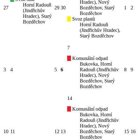
Hradec), Nový
Horní Radouň
27
29
30
Bozděchov, Starý
1
2
(Jindřichův
Bozděchov
Hradec), Starý
Svoz plastů
Bozděchov
Horní Radouň
(Jindřichův Hradec),
Starý Bozděchov
7
Komunální odpad
Bukovka, Horní
3
4
5
6
Radouň (Jindřichův
8
9
Hradec), Nový
Bozděchov, Starý
Bozděchov
14
Komunální odpad
Bukovka, Horní
Radouň (Jindřichův
Hradec), Nový
10
11
12
13
Bozděchov, Starý
15
16
Bozděchov