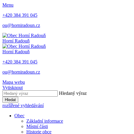
Menu
+420 384 391 045
ou@horniradoun.cz
Horní Radouň
Horní Radouň
+420 384 391 045
ou@horniradoun.cz
Mapa webu
Vytisknout
Hledaný výraz
Hledat
rozšířené vyhledávání
Obec
Základní informace
Místní části
Historie obce