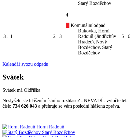
Starý Bozděchov
4
Komunální odpad
Bukovka, Horní
31
1
2
3
Radouň (Jindřichův
5
6
Hradec), Nový
Bozděchov, Starý
Bozděchov
Kalendář svozu odpadu
Svátek
Svátek má
Oldřiška
Neslyšeli jste hlášení místního rozhlasu? - NEVADÍ - vytočte tel.
číslo
734 626 043
a přehraje se vám poslední hlášená zpráva.
Horní Radouň
Starý Bozděchov