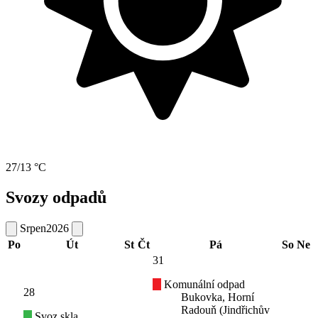
27/13 °C
Svozy odpadů
Srpen
2026
Po
Út
St
Čt
Pá
So
Ne
31
Komunální odpad
28
Bukovka, Horní
Radouň (Jindřichův
Svoz skla