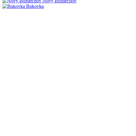
Nový Bozděchov
Bukovka