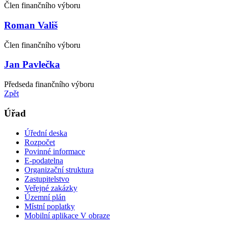
Člen finančního výboru
Roman Vališ
Člen finančního výboru
Jan Pavlečka
Předseda finančního výboru
Zpět
Úřad
Úřední deska
Rozpočet
Povinné informace
E-podatelna
Organizační struktura
Zastupitelstvo
Veřejné zakázky
Územní plán
Místní poplatky
Mobilní aplikace V obraze