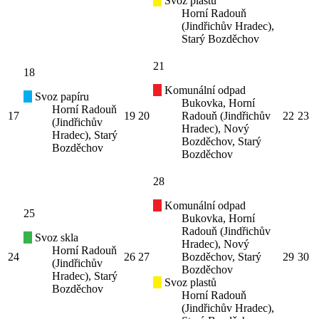
Svoz plastů
Horní Radouň
(Jindřichův Hradec),
Starý Bozděchov
21
18
Komunální odpad
Svoz papíru
Bukovka, Horní
Horní Radouň
17
19
20
Radouň (Jindřichův
22
23
(Jindřichův
Hradec), Nový
Hradec), Starý
Bozděchov, Starý
Bozděchov
Bozděchov
28
Komunální odpad
25
Bukovka, Horní
Radouň (Jindřichův
Svoz skla
Hradec), Nový
Horní Radouň
24
26
27
Bozděchov, Starý
29
30
(Jindřichův
Bozděchov
Hradec), Starý
Svoz plastů
Bozděchov
Horní Radouň
(Jindřichův Hradec),