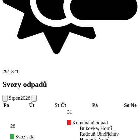
29/18 °C
Svozy odpadů
Srpen
2026
Po
Út
St
Čt
Pá
So
Ne
31
Komunální odpad
28
Bukovka, Horní
Radouň (Jindřichův
Svoz skla
Hradec), Nový