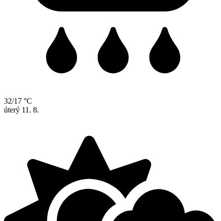
32/17 °C
úterý
11. 8.