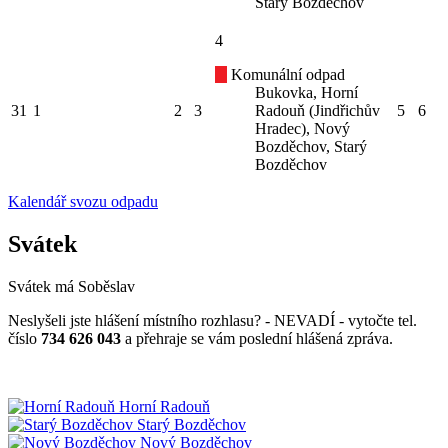
Starý Bozděchov
4
Komunální odpad
Bukovka, Horní
31
1
2
3
Radouň (Jindřichův
5
6
Hradec), Nový
Bozděchov, Starý
Bozděchov
Kalendář svozu odpadu
Svátek
Svátek má
Soběslav
Neslyšeli jste hlášení místního rozhlasu? - NEVADÍ - vytočte tel.
číslo
734 626 043
a přehraje se vám poslední hlášená zpráva.
Horní Radouň
Starý Bozděchov
Nový Bozděchov