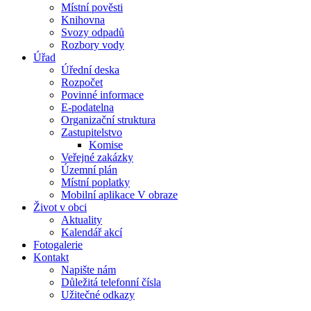
Místní pověsti
Knihovna
Svozy odpadů
Rozbory vody
Úřad
Úřední deska
Rozpočet
Povinné informace
E-podatelna
Organizační struktura
Zastupitelstvo
Komise
Veřejné zakázky
Územní plán
Místní poplatky
Mobilní aplikace V obraze
Život v obci
Aktuality
Kalendář akcí
Fotogalerie
Kontakt
Napište nám
Důležitá telefonní čísla
Užitečné odkazy