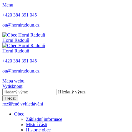
Menu
+420 384 391 045
ou@horniradoun.cz
Horní Radouň
Horní Radouň
+420 384 391 045
ou@horniradoun.cz
Mapa webu
Vytisknout
Hledaný výraz
Hledat
rozšířené vyhledávání
Obec
Základní informace
Místní části
Historie obce