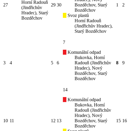
Horní Radouň
27
29
30
Bozděchov, Starý
1
2
(Jindřichův
Bozděchov
Hradec), Starý
Svoz plastů
Bozděchov
Horní Radouň
(Jindřichův Hradec),
Starý Bozděchov
7
Komunální odpad
Bukovka, Horní
3
4
5
6
Radouň (Jindřichův
8
9
Hradec), Nový
Bozděchov, Starý
Bozděchov
14
Komunální odpad
Bukovka, Horní
Radouň (Jindřichův
Hradec), Nový
10
11
12
13
Bozděchov, Starý
15
16
Bozděchov