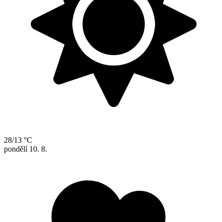
28/13 °C
pondělí
10. 8.