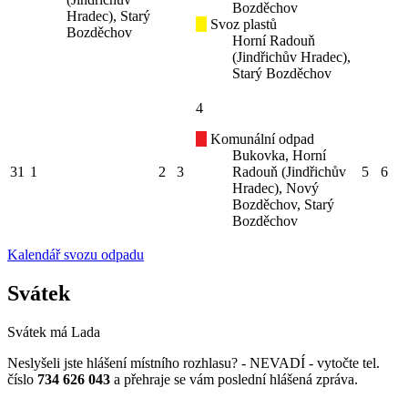
Bozděchov
Hradec), Starý
Svoz plastů
Bozděchov
Horní Radouň
(Jindřichův Hradec),
Starý Bozděchov
4
Komunální odpad
Bukovka, Horní
31
1
2
3
Radouň (Jindřichův
5
6
Hradec), Nový
Bozděchov, Starý
Bozděchov
Kalendář svozu odpadu
Svátek
Svátek má
Lada
Neslyšeli jste hlášení místního rozhlasu? - NEVADÍ - vytočte tel.
číslo
734 626 043
a přehraje se vám poslední hlášená zpráva.