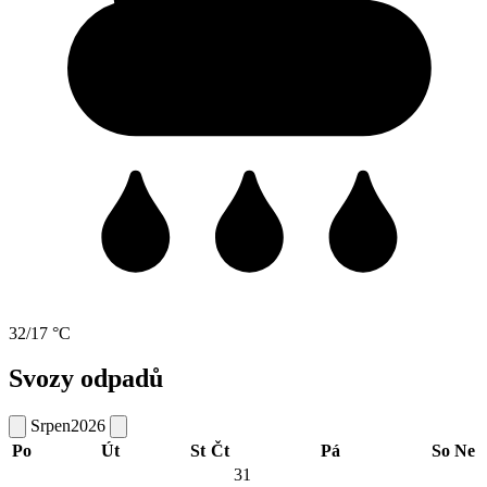
32/17 °C
Svozy odpadů
Srpen
2026
Po
Út
St
Čt
Pá
So
Ne
31