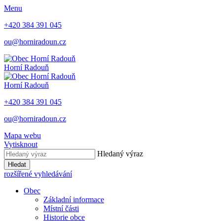
Menu
+420 384 391 045
ou@horniradoun.cz
Horní Radouň
Horní Radouň
+420 384 391 045
ou@horniradoun.cz
Mapa webu
Vytisknout
Hledaný výraz
Hledat
rozšířené vyhledávání
Obec
Základní informace
Místní části
Historie obce