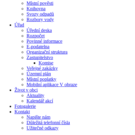
Místní pověsti
Knihovna
Svozy odpadů
Rozbory vody
Úřad
Úřední deska
Rozpočet
Povinné informace
E-podatelna
Organizační struktura
Zastupitelstvo
Komise
Veřejné zakázky
Územní plán
Místní poplatky
Mobilní aplikace V obraze
Život v obci
Aktuality
Kalendář akcí
Fotogalerie
Kontakt
Napište nám
Důležitá telefonní čísla
Užitečné odkazy