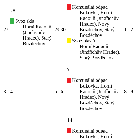
Komunální odpad
28
Bukovka, Horní
Radouň (Jindřichův
Svoz skla
Hradec), Nový
Horní Radouň
27
29
30
Bozděchov, Starý
1
2
(Jindřichův
Bozděchov
Hradec), Starý
Svoz plastů
Bozděchov
Horní Radouň
(Jindřichův Hradec),
Starý Bozděchov
7
Komunální odpad
Bukovka, Horní
3
4
5
6
Radouň (Jindřichův
8
9
Hradec), Nový
Bozděchov, Starý
Bozděchov
14
Komunální odpad
Bukovka, Horní