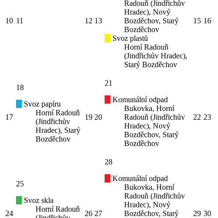
Radouň (Jindřichův
Hradec), Nový
10
11
12
13
Bozděchov, Starý
15
16
Bozděchov
Svoz plastů
Horní Radouň
(Jindřichův Hradec),
Starý Bozděchov
21
18
Komunální odpad
Svoz papíru
Bukovka, Horní
Horní Radouň
17
19
20
Radouň (Jindřichův
22
23
(Jindřichův
Hradec), Nový
Hradec), Starý
Bozděchov, Starý
Bozděchov
Bozděchov
28
Komunální odpad
25
Bukovka, Horní
Radouň (Jindřichův
Svoz skla
Hradec), Nový
Horní Radouň
24
26
27
Bozděchov, Starý
29
30
(Jindřichův