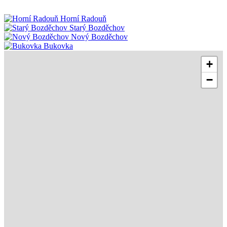
Horní Radouň
Starý Bozděchov
Nový Bozděchov
Bukovka
+
−