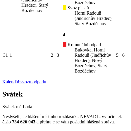
Bozděchov
Hradec), Starý
Svoz plastů
Bozděchov
Horní Radouň
(Jindřichův Hradec),
Starý Bozděchov
4
Komunální odpad
Bukovka, Horní
31
1
2
3
Radouň (Jindřichův
5
6
Hradec), Nový
Bozděchov, Starý
Bozděchov
Kalendář svozu odpadu
Svátek
Svátek má
Lada
Neslyšeli jste hlášení místního rozhlasu? - NEVADÍ - vytočte tel.
číslo
734 626 043
a přehraje se vám poslední hlášená zpráva.