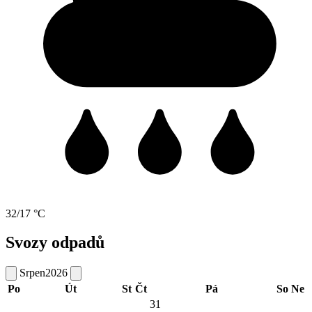
32/17 °C
Svozy odpadů
Srpen
2026
Po
Út
St
Čt
Pá
So
Ne
31