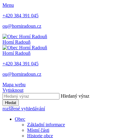
Menu
+420 384 391 045
ou@horniradoun.cz
Horní Radouň
Horní Radouň
+420 384 391 045
ou@horniradoun.cz
Mapa webu
Vytisknout
Hledaný výraz
Hledat
rozšířené vyhledávání
Obec
Základní informace
Místní části
Historie obce