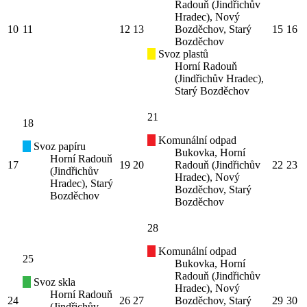
Radouň (Jindřichův
Hradec), Nový
10
11
12
13
Bozděchov, Starý
15
16
Bozděchov
Svoz plastů
Horní Radouň
(Jindřichův Hradec),
Starý Bozděchov
21
18
Komunální odpad
Svoz papíru
Bukovka, Horní
Horní Radouň
17
19
20
Radouň (Jindřichův
22
23
(Jindřichův
Hradec), Nový
Hradec), Starý
Bozděchov, Starý
Bozděchov
Bozděchov
28
Komunální odpad
25
Bukovka, Horní
Radouň (Jindřichův
Svoz skla
Hradec), Nový
Horní Radouň
24
26
27
Bozděchov, Starý
29
30
(Jindřichův