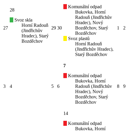
Komunální odpad
28
Bukovka, Horní
Radouň (Jindřichův
Svoz skla
Hradec), Nový
Horní Radouň
27
29
30
Bozděchov, Starý
1
2
(Jindřichův
Bozděchov
Hradec), Starý
Svoz plastů
Bozděchov
Horní Radouň
(Jindřichův Hradec),
Starý Bozděchov
7
Komunální odpad
Bukovka, Horní
3
4
5
6
Radouň (Jindřichův
8
9
Hradec), Nový
Bozděchov, Starý
Bozděchov
14
Komunální odpad
Bukovka, Horní