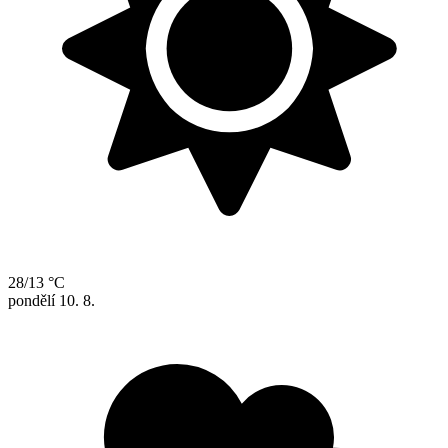
28/13 °C
pondělí
10. 8.