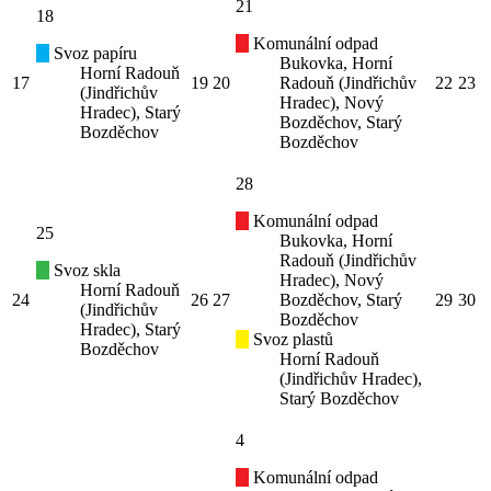
21
18
Komunální odpad
Svoz papíru
Bukovka, Horní
Horní Radouň
17
19
20
Radouň (Jindřichův
22
23
(Jindřichův
Hradec), Nový
Hradec), Starý
Bozděchov, Starý
Bozděchov
Bozděchov
28
Komunální odpad
25
Bukovka, Horní
Radouň (Jindřichův
Svoz skla
Hradec), Nový
Horní Radouň
24
26
27
Bozděchov, Starý
29
30
(Jindřichův
Bozděchov
Hradec), Starý
Svoz plastů
Bozděchov
Horní Radouň
(Jindřichův Hradec),
Starý Bozděchov
4
Komunální odpad