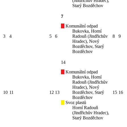
(Jindřichův Hradec),
Starý Bozděchov
7
Komunální odpad
Bukovka, Horní
3
4
5
6
Radouň (Jindřichův
8
9
Hradec), Nový
Bozděchov, Starý
Bozděchov
14
Komunální odpad
Bukovka, Horní
Radouň (Jindřichův
Hradec), Nový
10
11
12
13
Bozděchov, Starý
15
16
Bozděchov
Svoz plastů
Horní Radouň
(Jindřichův Hradec),
Starý Bozděchov