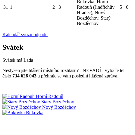
Bukovka, Horní
31
1
2
3
Radouň (Jindřichův
5
6
Hradec), Nový
Bozděchov, Starý
Bozděchov
Kalendář svozu odpadu
Svátek
Svátek má
Lada
Neslyšeli jste hlášení místního rozhlasu? - NEVADÍ - vytočte tel.
číslo
734 626 043
a přehraje se vám poslední hlášená zpráva.
Horní Radouň
Starý Bozděchov
Nový Bozděchov
Bukovka