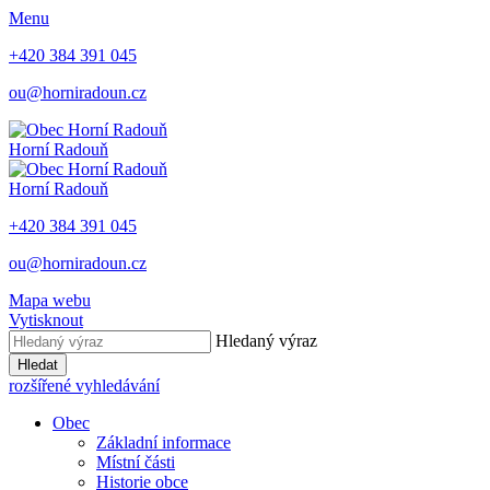
Menu
+420 384 391 045
ou@horniradoun.cz
Horní Radouň
Horní Radouň
+420 384 391 045
ou@horniradoun.cz
Mapa webu
Vytisknout
Hledaný výraz
Hledat
rozšířené vyhledávání
Obec
Základní informace
Místní části
Historie obce