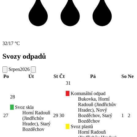
32/17 °C
Svozy odpadů
Srpen
2026
Po
Út
St
Čt
Pá
So
Ne
31
Komunální odpad
28
Bukovka, Horní
Radouň (Jindřichův
Svoz skla
Hradec), Nový
Horní Radouň
27
29
30
Bozděchov, Starý
1
2
(Jindřichův
Bozděchov
Hradec), Starý
Svoz plastů
Bozděchov
Horní Radouň