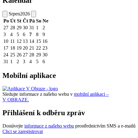
Kalendář
Srpen
2026
Po
Út
St
Čt
Pá
So
Ne
27
28
29
30
31
1
2
3
4
5
6
7
8
9
10
11
12
13
14
15
16
17
18
19
20
21
22
23
24
25
26
27
28
29
30
31
1
2
3
4
5
6
Mobilní aplikace
Sledujte informace z našeho webu v
mobilní aplikaci –
V OBRAZE.
Přihlášení k odběru zpráv
Dostávejte
informace z našeho webu
prostřednictvím SMS a e-mailů
Chci se zaregistrovat