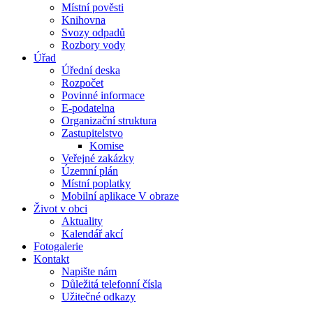
Místní pověsti
Knihovna
Svozy odpadů
Rozbory vody
Úřad
Úřední deska
Rozpočet
Povinné informace
E-podatelna
Organizační struktura
Zastupitelstvo
Komise
Veřejné zakázky
Územní plán
Místní poplatky
Mobilní aplikace V obraze
Život v obci
Aktuality
Kalendář akcí
Fotogalerie
Kontakt
Napište nám
Důležitá telefonní čísla
Užitečné odkazy