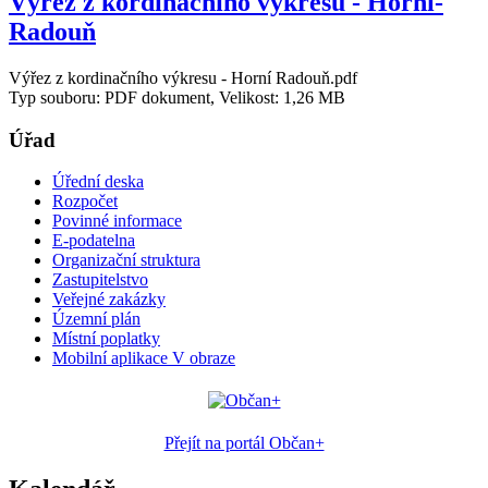
Výřez z kordinační­ho výkresu - Horní­
Radouň
Výřez z kordinační­ho výkresu - Horní­ Radouň.pdf
Typ souboru: PDF dokument, Velikost: 1,26 MB
Úřad
Úřední deska
Rozpočet
Povinné informace
E-podatelna
Organizační struktura
Zastupitelstvo
Veřejné zakázky
Územní plán
Místní poplatky
Mobilní aplikace V obraze
Přejít na portál Občan+