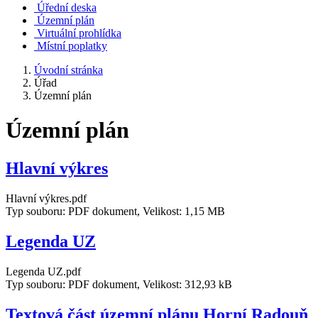
Úřední deska
Územní plán
Virtuální prohlídka
Místní poplatky
Úvodní stránka
Úřad
Územní plán
Územní plán
Hlavní­ výkres
Hlavní­ výkres.pdf
Typ souboru: PDF dokument, Velikost: 1,15 MB
Legenda UZ
Legenda UZ.pdf
Typ souboru: PDF dokument, Velikost: 312,93 kB
Textová část územní­ plánu Horní­ Radouň