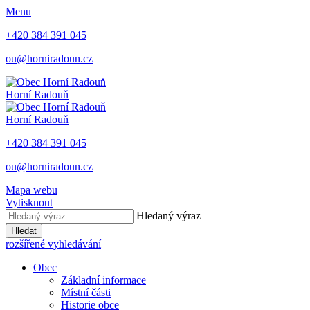
Menu
+420 384 391 045
ou@horniradoun.cz
Horní Radouň
Horní Radouň
+420 384 391 045
ou@horniradoun.cz
Mapa webu
Vytisknout
Hledaný výraz
Hledat
rozšířené vyhledávání
Obec
Základní informace
Místní části
Historie obce