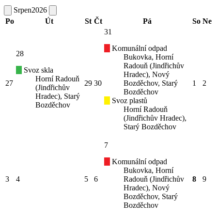
Srpen
2026
Po
Út
St
Čt
Pá
So
Ne
31
Komunální odpad
28
Bukovka, Horní
Radouň (Jindřichův
Svoz skla
Hradec), Nový
Horní Radouň
27
29
30
Bozděchov, Starý
1
2
(Jindřichův
Bozděchov
Hradec), Starý
Svoz plastů
Bozděchov
Horní Radouň
(Jindřichův Hradec),
Starý Bozděchov
7
Komunální odpad
Bukovka, Horní
3
4
5
6
Radouň (Jindřichův
8
9
Hradec), Nový
Bozděchov, Starý
Bozděchov