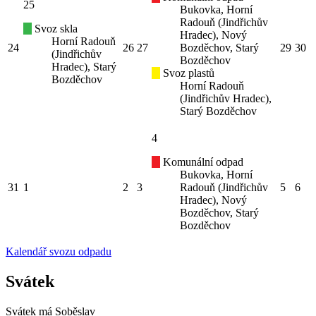
25
Bukovka, Horní
Radouň (Jindřichův
Svoz skla
Hradec), Nový
Horní Radouň
24
26
27
Bozděchov, Starý
29
30
(Jindřichův
Bozděchov
Hradec), Starý
Svoz plastů
Bozděchov
Horní Radouň
(Jindřichův Hradec),
Starý Bozděchov
4
Komunální odpad
Bukovka, Horní
31
1
2
3
Radouň (Jindřichův
5
6
Hradec), Nový
Bozděchov, Starý
Bozděchov
Kalendář svozu odpadu
Svátek
Svátek má
Soběslav