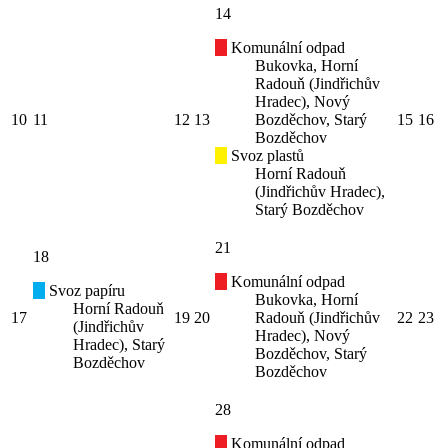
14
Komunální odpad
Bukovka, Horní
Radouň (Jindřichův
Hradec), Nový
10
11
12
13
Bozděchov, Starý
15
16
Bozděchov
Svoz plastů
Horní Radouň
(Jindřichův Hradec),
Starý Bozděchov
21
18
Komunální odpad
Svoz papíru
Bukovka, Horní
Horní Radouň
17
19
20
Radouň (Jindřichův
22
23
(Jindřichův
Hradec), Nový
Hradec), Starý
Bozděchov, Starý
Bozděchov
Bozděchov
28
Komunální odpad