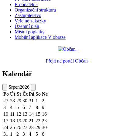
E-podatelna
Organizační struktura
Zastupitelstvo
Veřejné zakázky
Územní plán
Místní poplatky
Mobilní aplikace V obraze
Přejít na portál Občan+
Kalendář
Srpen
2026
Po
Út
St
Čt
Pá
So
Ne
27
28
29
30
31
1
2
3
4
5
6
7
8
9
10
11
12
13
14
15
16
17
18
19
20
21
22
23
24
25
26
27
28
29
30
31
1
2
3
4
5
6