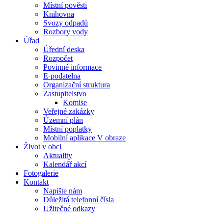
Místní pověsti
Knihovna
Svozy odpadů
Rozbory vody
Úřad
Úřední deska
Rozpočet
Povinné informace
E-podatelna
Organizační struktura
Zastupitelstvo
Komise
Veřejné zakázky
Územní plán
Místní poplatky
Mobilní aplikace V obraze
Život v obci
Aktuality
Kalendář akcí
Fotogalerie
Kontakt
Napište nám
Důležitá telefonní čísla
Užitečné odkazy