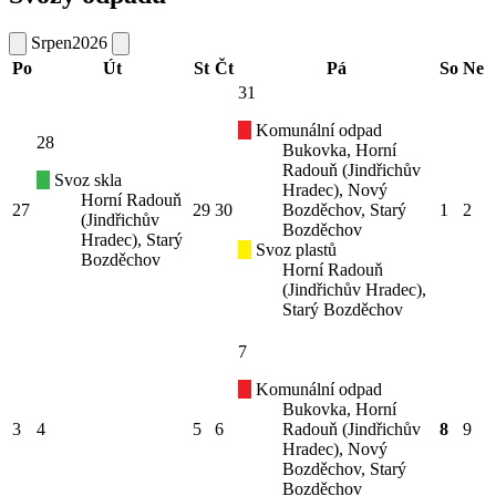
Srpen
2026
Po
Út
St
Čt
Pá
So
Ne
31
Komunální odpad
28
Bukovka, Horní
Radouň (Jindřichův
Svoz skla
Hradec), Nový
Horní Radouň
27
29
30
Bozděchov, Starý
1
2
(Jindřichův
Bozděchov
Hradec), Starý
Svoz plastů
Bozděchov
Horní Radouň
(Jindřichův Hradec),
Starý Bozděchov
7
Komunální odpad
Bukovka, Horní
3
4
5
6
Radouň (Jindřichův
8
9
Hradec), Nový
Bozděchov, Starý
Bozděchov