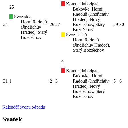
Komunální odpad
25
Bukovka, Horní
Radouň (Jindřichův
Svoz skla
Hradec), Nový
Horní Radouň
24
26
27
Bozděchov, Starý
29
30
(Jindřichův
Bozděchov
Hradec), Starý
Svoz plastů
Bozděchov
Horní Radouň
(Jindřichův Hradec),
Starý Bozděchov
4
Komunální odpad
Bukovka, Horní
31
1
2
3
Radouň (Jindřichův
5
6
Hradec), Nový
Bozděchov, Starý
Bozděchov
Kalendář svozu odpadu
Svátek