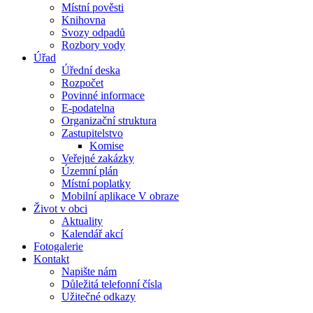
Místní pověsti
Knihovna
Svozy odpadů
Rozbory vody
Úřad
Úřední deska
Rozpočet
Povinné informace
E-podatelna
Organizační struktura
Zastupitelstvo
Komise
Veřejné zakázky
Územní plán
Místní poplatky
Mobilní aplikace V obraze
Život v obci
Aktuality
Kalendář akcí
Fotogalerie
Kontakt
Napište nám
Důležitá telefonní čísla
Užitečné odkazy