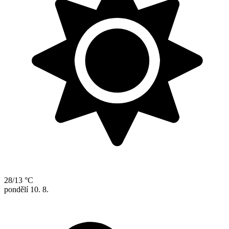
28/13 °C
pondělí
10. 8.