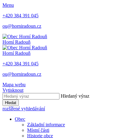
Menu
+420 384 391 045
ou@horniradoun.cz
Horní Radouň
Horní Radouň
+420 384 391 045
ou@horniradoun.cz
Mapa webu
Vytisknout
Hledaný výraz
Hledat
rozšířené vyhledávání
Obec
Základní informace
Místní části
Historie obce