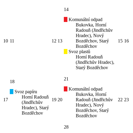
14
Komunální odpad
Bukovka, Horní
Radouň (Jindřichův
Hradec), Nový
10
11
12
13
Bozděchov, Starý
15
16
Bozděchov
Svoz plastů
Horní Radouň
(Jindřichův Hradec),
Starý Bozděchov
21
18
Komunální odpad
Svoz papíru
Bukovka, Horní
Horní Radouň
17
19
20
Radouň (Jindřichův
22
23
(Jindřichův
Hradec), Nový
Hradec), Starý
Bozděchov, Starý
Bozděchov
Bozděchov
28