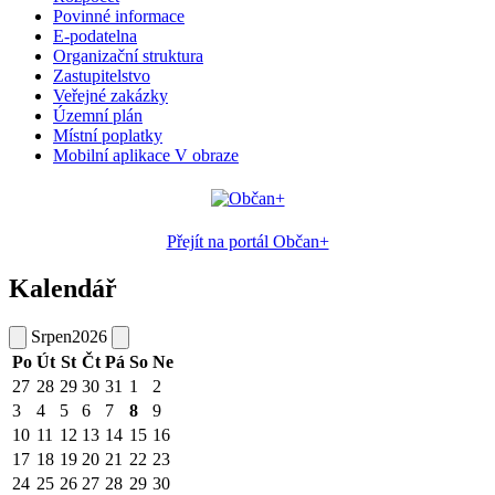
Povinné informace
E-podatelna
Organizační struktura
Zastupitelstvo
Veřejné zakázky
Územní plán
Místní poplatky
Mobilní aplikace V obraze
Přejít na portál Občan+
Kalendář
Srpen
2026
Po
Út
St
Čt
Pá
So
Ne
27
28
29
30
31
1
2
3
4
5
6
7
8
9
10
11
12
13
14
15
16
17
18
19
20
21
22
23
24
25
26
27
28
29
30