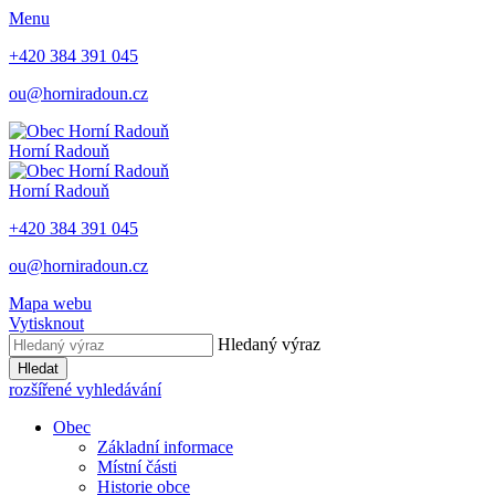
Menu
+420 384 391 045
ou@horniradoun.cz
Horní Radouň
Horní Radouň
+420 384 391 045
ou@horniradoun.cz
Mapa webu
Vytisknout
Hledaný výraz
Hledat
rozšířené vyhledávání
Obec
Základní informace
Místní části
Historie obce