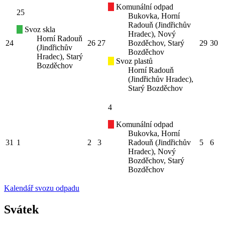
Komunální odpad
25
Bukovka, Horní
Radouň (Jindřichův
Svoz skla
Hradec), Nový
Horní Radouň
24
26
27
Bozděchov, Starý
29
30
(Jindřichův
Bozděchov
Hradec), Starý
Svoz plastů
Bozděchov
Horní Radouň
(Jindřichův Hradec),
Starý Bozděchov
4
Komunální odpad
Bukovka, Horní
31
1
2
3
Radouň (Jindřichův
5
6
Hradec), Nový
Bozděchov, Starý
Bozděchov
Kalendář svozu odpadu
Svátek