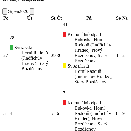
Srpen
2026
Po
Út
St
Čt
Pá
So
Ne
31
Komunální odpad
28
Bukovka, Horní
Radouň (Jindřichův
Svoz skla
Hradec), Nový
Horní Radouň
27
29
30
Bozděchov, Starý
1
2
(Jindřichův
Bozděchov
Hradec), Starý
Svoz plastů
Bozděchov
Horní Radouň
(Jindřichův Hradec),
Starý Bozděchov
7
Komunální odpad
Bukovka, Horní
3
4
5
6
Radouň (Jindřichův
8
9
Hradec), Nový
Bozděchov, Starý
Bozděchov