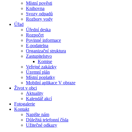
Místní pověsti
Knihovna
Svozy odpadů
Rozbory vody
Úřad
Úřední deska
Rozpočet
Povinné informace
E-podatelna
Organizační struktura
Zastupitelstvo
Komise
Veřejné zakázky
Územní plán
Místní poplatky
Mobilní aplikace V obraze
Život v obci
Aktuality
Kalendář akcí
Fotogalerie
Kontakt
Napište nám
Důležitá telefonní čísla
Užitečné odkazy