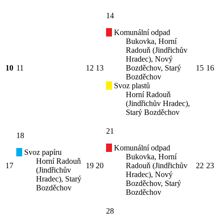
14
Komunální odpad
Bukovka, Horní
Radouň (Jindřichův
Hradec), Nový
10
11
12
13
Bozděchov, Starý
15
16
Bozděchov
Svoz plastů
Horní Radouň
(Jindřichův Hradec),
Starý Bozděchov
21
18
Komunální odpad
Svoz papíru
Bukovka, Horní
Horní Radouň
17
19
20
Radouň (Jindřichův
22
23
(Jindřichův
Hradec), Nový
Hradec), Starý
Bozděchov, Starý
Bozděchov
Bozděchov
28