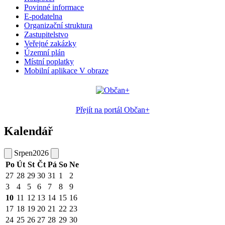
Povinné informace
E-podatelna
Organizační struktura
Zastupitelstvo
Veřejné zakázky
Územní plán
Místní poplatky
Mobilní aplikace V obraze
Přejít na portál Občan+
Kalendář
Srpen
2026
Po
Út
St
Čt
Pá
So
Ne
27
28
29
30
31
1
2
3
4
5
6
7
8
9
10
11
12
13
14
15
16
17
18
19
20
21
22
23
24
25
26
27
28
29
30