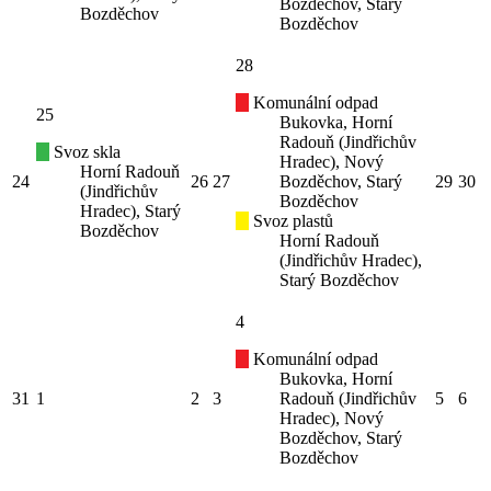
Bozděchov, Starý
Bozděchov
Bozděchov
28
Komunální odpad
25
Bukovka, Horní
Radouň (Jindřichův
Svoz skla
Hradec), Nový
Horní Radouň
24
26
27
Bozděchov, Starý
29
30
(Jindřichův
Bozděchov
Hradec), Starý
Svoz plastů
Bozděchov
Horní Radouň
(Jindřichův Hradec),
Starý Bozděchov
4
Komunální odpad
Bukovka, Horní
31
1
2
3
Radouň (Jindřichův
5
6
Hradec), Nový
Bozděchov, Starý
Bozděchov