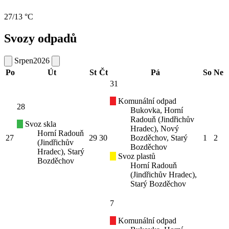
27/13 °C
Svozy odpadů
Srpen
2026
Po
Út
St
Čt
Pá
So
Ne
31
Komunální odpad
28
Bukovka, Horní
Radouň (Jindřichův
Svoz skla
Hradec), Nový
Horní Radouň
27
29
30
Bozděchov, Starý
1
2
(Jindřichův
Bozděchov
Hradec), Starý
Svoz plastů
Bozděchov
Horní Radouň
(Jindřichův Hradec),
Starý Bozděchov
7
Komunální odpad