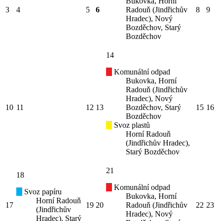
Bukovka, Horní
3
4
5
6
Radouň (Jindřichův
8
9
Hradec), Nový
Bozděchov, Starý
Bozděchov
14
Komunální odpad
Bukovka, Horní
Radouň (Jindřichův
Hradec), Nový
10
11
12
13
Bozděchov, Starý
15
16
Bozděchov
Svoz plastů
Horní Radouň
(Jindřichův Hradec),
Starý Bozděchov
21
18
Komunální odpad
Svoz papíru
Bukovka, Horní
Horní Radouň
17
19
20
Radouň (Jindřichův
22
23
(Jindřichův
Hradec), Nový
Hradec), Starý