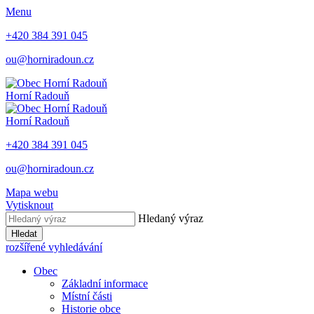
Menu
+420 384 391 045
ou@horniradoun.cz
Horní Radouň
Horní Radouň
+420 384 391 045
ou@horniradoun.cz
Mapa webu
Vytisknout
Hledaný výraz
Hledat
rozšířené vyhledávání
Obec
Základní informace
Místní části
Historie obce