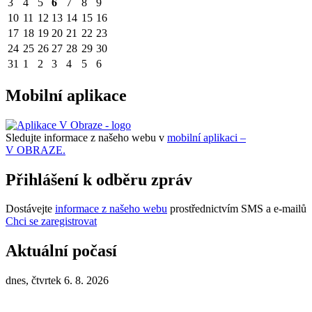
3
4
5
6
7
8
9
10
11
12
13
14
15
16
17
18
19
20
21
22
23
24
25
26
27
28
29
30
31
1
2
3
4
5
6
Mobilní aplikace
Sledujte informace z našeho webu v
mobilní aplikaci –
V OBRAZE.
Přihlášení k odběru zpráv
Dostávejte
informace z našeho webu
prostřednictvím SMS a e-mailů
Chci se zaregistrovat
Aktuální počasí
dnes, čtvrtek 6. 8. 2026