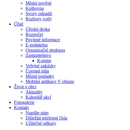
Místní pověsti
Knihovna
Svozy odpadů
Rozbory vody
Úřad
Úřední deska
Rozpočet
Povinné informace
E-podatelna
Organizační struktura
Zastupitelstvo
Komise
Veřejné zakázky
Územní plán
Místní poplatky
Mobilní aplikace V obraze
Život v obci
Aktuality
Kalendář akcí
Fotogalerie
Kontakt
Napište nám
Důležitá telefonní čísla
Užitečné odkazy