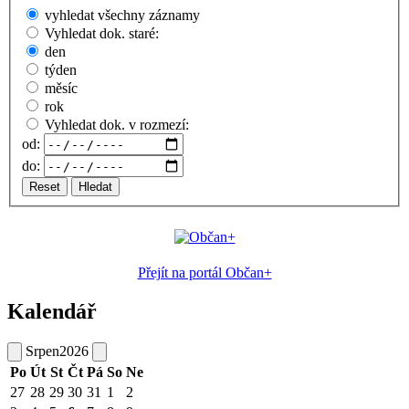
vyhledat všechny záznamy
Vyhledat dok. staré:
den
týden
měsíc
rok
Vyhledat dok. v rozmezí:
od:
do:
Reset
Hledat
Přejít na portál Občan+
Kalendář
Srpen
2026
Po
Út
St
Čt
Pá
So
Ne
27
28
29
30
31
1
2